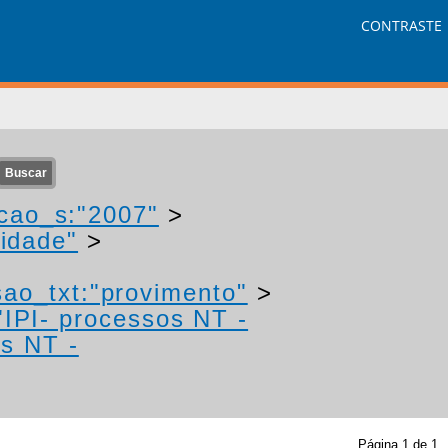
CONTRASTE
cao_s:"2007"
>
idade"
>
sao_txt:"provimento"
>
"IPI- processos NT -
os NT -
Página
1
de
1