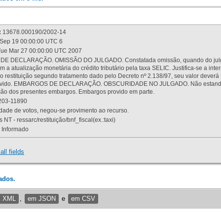
:
13678.000190/2002-14
Sep 19 00:00:00 UTC 6
ue Mar 27 00:00:00 UTC 2007
 DECLARAÇÃO. OMISSÃO DO JULGADO. Constatada omissão, quando do julgamen
m a atualização monetária do crédito tributário pela taxa SELIC. Justifica-se a 
 restituição segundo tratamento dado pelo Decreto nº 2.138/97, seu valor deverá 
rovido. EMBARGOS DE DECLARAÇÃO. OBSCURIDADE NO JULGADO. Não estando dev
osição dos presentes embargos. Embargos provido em parte.
03-11890
ade de votos, negou-se provimento ao recurso.
 NT - ressarc/restituição/bnf_fiscal(ex.:taxi)
Informado
all fields
ados.
m XML
,
em JSON
e
em CSV