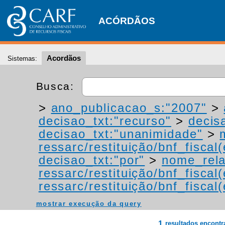
ACÓRDÃOS
Acordãos
Sistemas:
Busca:
>
ano_publicacao_s:"2007"
>
decisao_txt:"recurso"
>
decis
decisao_txt:"unanimidade"
>
ressarc/restituição/bnf_fiscal(
decisao_txt:"por"
>
nome_rela
ressarc/restituição/bnf_fiscal(
ressarc/restituição/bnf_fiscal(
mostrar execução da query
1
resultados encont