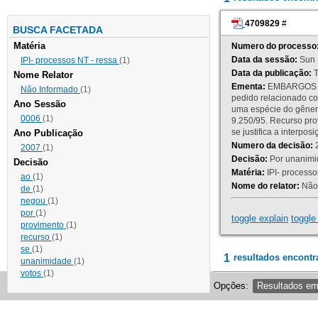
4709829
#
BUSCA FACETADA
Matéria
Numero do processo
Data da sessão:
Sun 
IPI- processos NT - ressa
(1)
Data da publicação:
T
Nome Relator
Ementa:
EMBARGOS DE
Não Informado
(1)
pedido relacionado co
Ano Sessão
uma espécie do gênero
0006
(1)
9.250/95. Recurso p
se justifica a interp
Ano Publicação
Numero da decisão:
2
2007
(1)
Decisão:
Por unanimid
Decisão
Matéria:
IPI- processos
ao
(1)
Nome do relator:
Não 
de
(1)
negou
(1)
por
(1)
toggle explain
toggle 
provimento
(1)
recurso
(1)
se
(1)
1
resultados encontr
unanimidade
(1)
votos
(1)
Opções:
Resultados e