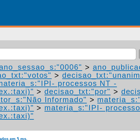
ano_sessao_s:"0006"
>
ano_publica
ao_txt:"votos"
>
decisao_txt:"unanim
materia_s:"IPI- processos NT -
ex.:taxi)"
>
decisao_txt:"por"
>
deci
tor_s:"Não Informado"
>
materia_s:
ex.:taxi)"
>
materia_s:"IPI- process
ex.:taxi)"
rados em 5 ms.