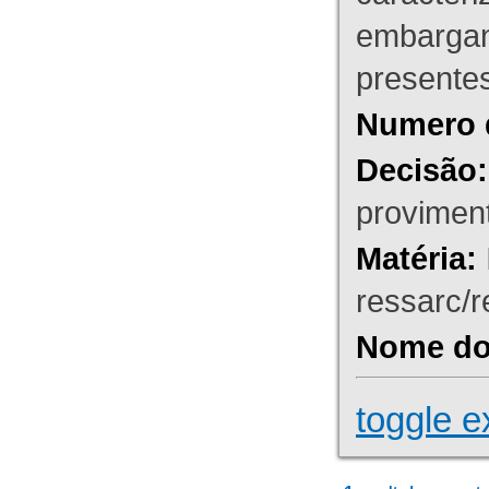
embargant
presente
Numero 
Decisão:
proviment
Matéria:
ressarc/re
Nome do 
toggle e