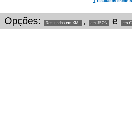
1
resultados encontr
Opções:
,
e
Resultados em XML
em JSON
em 