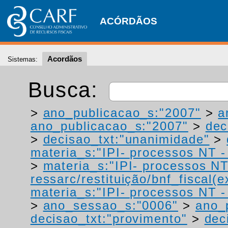
ACÓRDÃOS
Acordãos
Sistemas:
Busca:
>
ano_publicacao_s:"2007"
>
a
ano_publicacao_s:"2007"
>
dec
>
decisao_txt:"unanimidade"
>
materia_s:"IPI- processos NT - r
>
materia_s:"IPI- processos NT
ressarc/restituição/bnf_fiscal(ex
materia_s:"IPI- processos NT - r
>
ano_sessao_s:"0006"
>
ano_
decisao_txt:"provimento"
>
dec