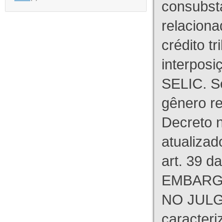
consubst
relaciona
crédito tr
interpos
SELIC. S
gênero re
Decreto n
atualizad
art. 39 d
EMBARG
NO JULG
caracteri