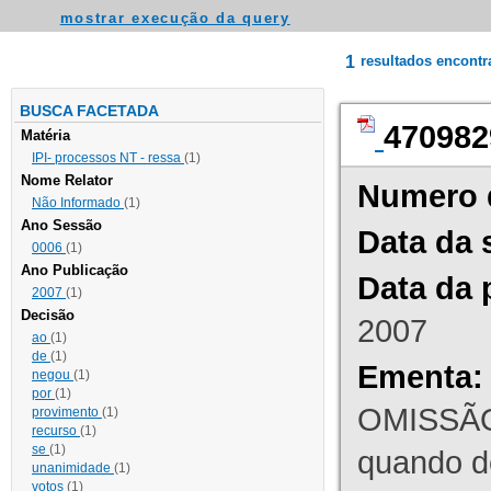
mostrar execução da query
1
resultados encont
BUSCA FACETADA
470982
Matéria
IPI- processos NT - ressa
(1)
Nome Relator
Numero 
Não Informado
(1)
Ano Sessão
Data da 
0006
(1)
Ano Publicação
Data da 
2007
(1)
Decisão
2007
ao
(1)
de
(1)
Ementa:
negou
(1)
por
(1)
OMISSÃO
provimento
(1)
recurso
(1)
se
(1)
quando d
unanimidade
(1)
votos
(1)