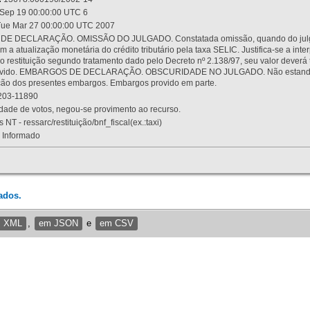
Sep 19 00:00:00 UTC 6
ue Mar 27 00:00:00 UTC 2007
 DECLARAÇÃO. OMISSÃO DO JULGADO. Constatada omissão, quando do julgamen
m a atualização monetária do crédito tributário pela taxa SELIC. Justifica-se a 
 restituição segundo tratamento dado pelo Decreto nº 2.138/97, seu valor deverá 
rovido. EMBARGOS DE DECLARAÇÃO. OBSCURIDADE NO JULGADO. Não estando dev
osição dos presentes embargos. Embargos provido em parte.
03-11890
ade de votos, negou-se provimento ao recurso.
 NT - ressarc/restituição/bnf_fiscal(ex.:taxi)
Informado
ados.
m XML
,
em JSON
e
em CSV