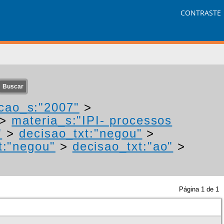
CONTRASTE
cao_s:"2007"
>
>
materia_s:"IPI- processos
"
>
decisao_txt:"negou"
>
t:"negou"
>
decisao_txt:"ao"
>
Página
1
de
1