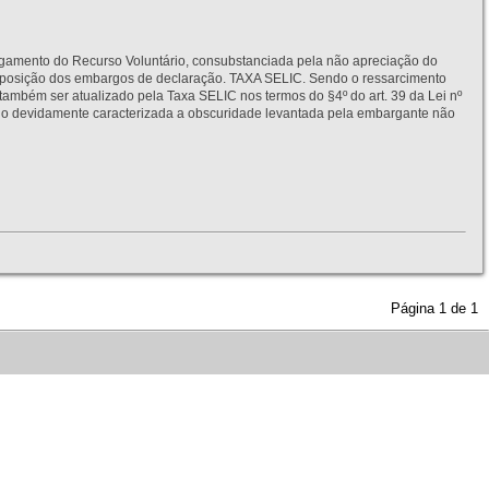
to do Recurso Voluntário, consubstanciada pela não apreciação do
interposição dos embargos de declaração. TAXA SELIC. Sendo o ressarcimento
também ser atualizado pela Taxa SELIC nos termos do §4º do art. 39 da Lei nº
idamente caracterizada a obscuridade levantada pela embargante não
Página
1
de
1