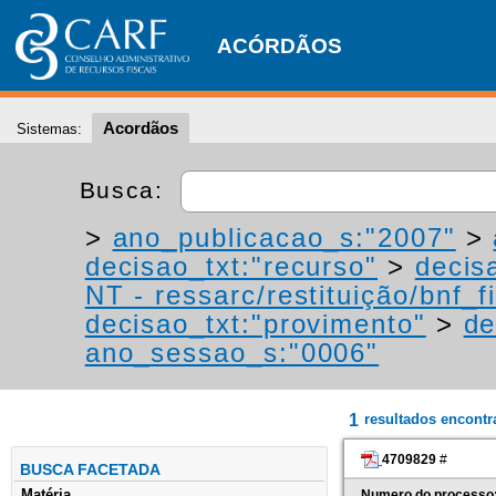
ACÓRDÃOS
Acordãos
Sistemas:
Busca:
>
ano_publicacao_s:"2007"
>
decisao_txt:"recurso"
>
decis
NT - ressarc/restituição/bnf_fi
decisao_txt:"provimento"
>
de
ano_sessao_s:"0006"
1
resultados encont
4709829
#
BUSCA FACETADA
Matéria
Numero do processo