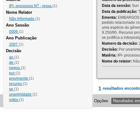
Data da sessão:
Sun 
IPI- processos NT - ressa
(1)
Data da publicação:
T
Nome Relator
Ementa:
EMBARGOS DE
Não Informado
(1)
pedido relacionado co
Ano Sessão
uma espécie do gênero
0006
(1)
9.250/95. Recurso p
se justifica a interp
Ano Publicação
Numero da decisão:
2
2007
(1)
Decisão:
Por unanimid
Decisão
Matéria:
IPI- processos
ao
(1)
Nome do relator:
Não 
de
(1)
negou
(1)
por
(1)
provimento
(1)
recurso
(1)
1
resultados encontr
se
(1)
unanimidade
(1)
votos
(1)
Opções:
Resultados e