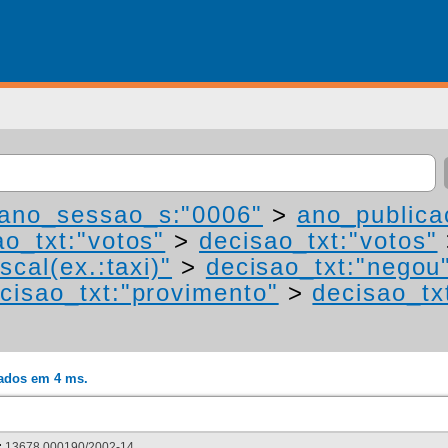
ano_sessao_s:"0006"
>
ano_publica
ao_txt:"votos"
>
decisao_txt:"votos"
scal(ex.:taxi)"
>
decisao_txt:"negou
cisao_txt:"provimento"
>
decisao_tx
rados em 4 ms.
:
13678.000190/2002-14