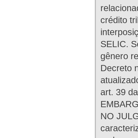
relaciona
crédito tr
interpos
SELIC. S
gênero re
Decreto n
atualizad
art. 39 d
EMBARG
NO JULG
caracteri