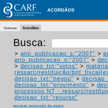
ACÓRDÃOS
Acordãos
Sistemas:
Busca:
>
ano_publicacao_s:"2007"
>
a
ano_publicacao_s:"2007"
>
dec
>
decisao_txt:"votos"
>
materia
ressarc/restituição/bnf_fiscal(ex
decisao_txt:"negou"
>
decisao_
decisao_txt:"provimento"
>
dec
processos NT - ressarc/restituiç
decisao_txt:"recurso"
mostrar execução da query