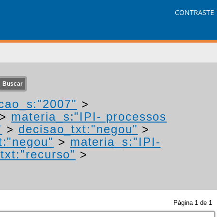
CONTRASTE
cao_s:"2007"
>
>
materia_s:"IPI- processos
"
>
decisao_txt:"negou"
>
t:"negou"
>
materia_s:"IPI-
txt:"recurso"
>
Página
1
de
1