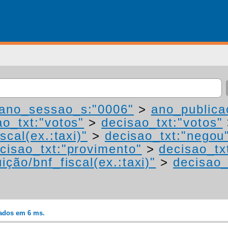
ano_sessao_s:"0006"
>
ano_publica
ao_txt:"votos"
>
decisao_txt:"votos"
scal(ex.:taxi)"
>
decisao_txt:"negou
cisao_txt:"provimento"
>
decisao_tx
ição/bnf_fiscal(ex.:taxi)"
>
decisao_
rados em 6 ms.