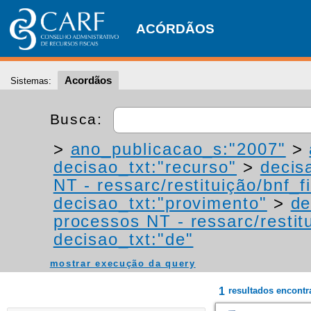
ACÓRDÃOS
Acordãos
Sistemas:
Busca:
>
ano_publicacao_s:"2007"
>
decisao_txt:"recurso"
>
decis
NT - ressarc/restituição/bnf_fi
decisao_txt:"provimento"
>
de
processos NT - ressarc/restitu
decisao_txt:"de"
mostrar execução da query
1
resultados encont