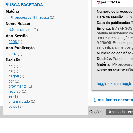
4709829
#
BUSCA FACETADA
Matéria
Numero do processo
Data da sessão:
Sun 
IPI- processos NT - ressa
(1)
Data da publicação:
T
Nome Relator
Ementa:
EMBARGOS DE
Não Informado
(1)
pedido relacionado co
Ano Sessão
uma espécie do gênero
0006
(1)
9.250/95. Recurso p
se justifica a interp
Ano Publicação
Numero da decisão:
2
2007
(1)
Decisão:
Por unanimid
Decisão
Matéria:
IPI- processos
ao
(1)
Nome do relator:
Não 
de
(1)
negou
(1)
por
(1)
toggle explain
toggle 
provimento
(1)
recurso
(1)
se
(1)
1
resultados encontr
unanimidade
(1)
votos
(1)
Opções:
Resultados e