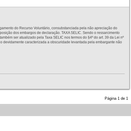
to do Recurso Voluntário, consubstanciada pela não apreciação do
interposição dos embargos de declaração. TAXA SELIC. Sendo o ressarcimento
também ser atualizado pela Taxa SELIC nos termos do §4º do art. 39 da Lei nº
idamente caracterizada a obscuridade levantada pela embargante não
Página
1
de
1