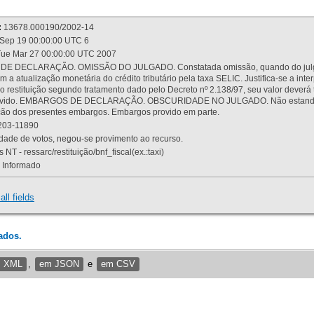
:
13678.000190/2002-14
Sep 19 00:00:00 UTC 6
ue Mar 27 00:00:00 UTC 2007
 DECLARAÇÃO. OMISSÃO DO JULGADO. Constatada omissão, quando do julgamen
m a atualização monetária do crédito tributário pela taxa SELIC. Justifica-se a 
 restituição segundo tratamento dado pelo Decreto nº 2.138/97, seu valor deverá 
rovido. EMBARGOS DE DECLARAÇÃO. OBSCURIDADE NO JULGADO. Não estando dev
osição dos presentes embargos. Embargos provido em parte.
03-11890
ade de votos, negou-se provimento ao recurso.
 NT - ressarc/restituição/bnf_fiscal(ex.:taxi)
Informado
all fields
ados.
m XML
,
em JSON
e
em CSV