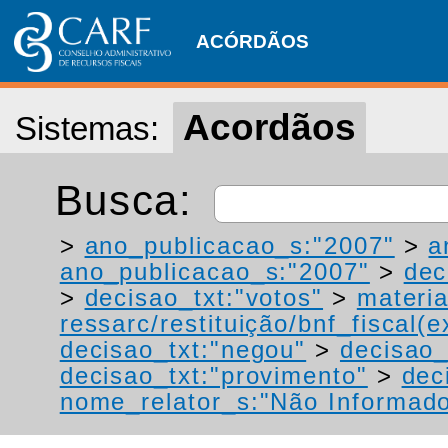
ACÓRDÃOS
Acordãos
Sistemas:
Busca:
>
ano_publicacao_s:"2007"
>
a
ano_publicacao_s:"2007"
>
dec
>
decisao_txt:"votos"
>
materia
ressarc/restituição/bnf_fiscal(ex
decisao_txt:"negou"
>
decisao_
decisao_txt:"provimento"
>
dec
nome_relator_s:"Não Informad