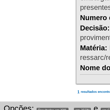
presente
Numero 
Decisão:
proviment
Matéria:
ressarc/re
Nome do 
1
resultados encontr
Opções:
,
e