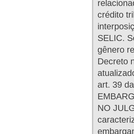
relaciona
crédito tr
interpos
SELIC. S
gênero re
Decreto n
atualizad
art. 39 d
EMBARG
NO JULG
caracteri
embargant