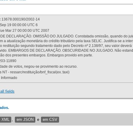
:
13678.000190/2002-14
Sep 19 00:00:00 UTC 6
ue Mar 27 00:00:00 UTC 2007
 DECLARAÇÃO. OMISSÃO DO JULGADO. Constatada omissão, quando do julgamen
m a atualização monetária do crédito tributário pela taxa SELIC. Justifica-se a 
 restituição segundo tratamento dado pelo Decreto nº 2.138/97, seu valor deverá 
rovido. EMBARGOS DE DECLARAÇÃO. OBSCURIDADE NO JULGADO. Não estando dev
osição dos presentes embargos. Embargos provido em parte.
03-11890
ade de votos, negou-se provimento ao recurso.
 NT - ressarc/restituição/bnf_fiscal(ex.:taxi)
Informado
all fields
ados.
m XML
,
em JSON
e
em CSV