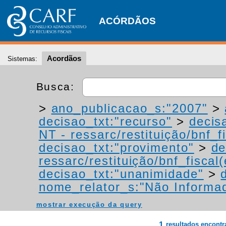
ACÓRDÃOS
Acordãos
Sistemas:
Busca:
>
ano_publicacao_s:"2007"
>
decisao_txt:"recurso"
>
decis
NT - ressarc/restituição/bnf_fi
decisao_txt:"provimento"
>
de
ressarc/restituição/bnf_fiscal(
decisao_txt:"unanimidade"
>
nome_relator_s:"Não Informa
mostrar execução da query
1
resultados encont