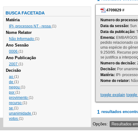
4709829
#
BUSCA FACETADA
Matéria
Numero do processo
Data da sessão:
Sun 
IPI- processos NT - ressa
(1)
Data da publicação:
T
Nome Relator
Ementa:
EMBARGOS DE
Não Informado
(1)
pedido relacionado co
Ano Sessão
uma espécie do gênero
0006
(1)
9.250/95. Recurso p
se justifica a interp
Ano Publicação
Numero da decisão:
2
2007
(1)
Decisão:
Por unanimid
Decisão
Matéria:
IPI- processos
ao
(1)
Nome do relator:
Não 
de
(1)
negou
(1)
por
(1)
toggle explain
toggle 
provimento
(1)
recurso
(1)
se
(1)
1
resultados encontr
unanimidade
(1)
votos
(1)
Opções:
Resultados e