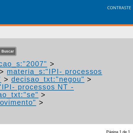
CONTRASTE
cao_s:"2007"
>
>
materia_s:"IPI- processos
"
>
decisao_txt:"negou"
>
"IPI- processos NT -
ao_txt:"se"
>
rovimento"
>
Página
1
de
1