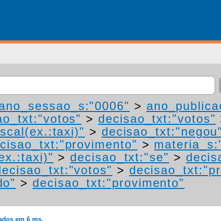
ano_sessao_s:"0006"
>
ano_publica
ao_txt:"votos"
>
decisao_txt:"votos"
scal(ex.:taxi)"
>
decisao_txt:"negou
cisao_txt:"provimento"
>
materia_s:
ex.:taxi)"
>
decisao_txt:"se"
>
decis
decisao_txt:"votos"
>
decisao_txt:"p
do"
>
decisao_txt:"provimento"
rados em 6 ms.