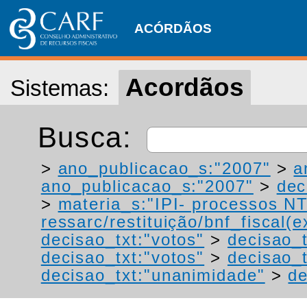
ACÓRDÃOS
Acordãos
Sistemas:
Busca:
>
ano_publicacao_s:"2007"
>
a
ano_publicacao_s:"2007"
>
dec
>
materia_s:"IPI- processos NT
ressarc/restituição/bnf_fiscal(ex
decisao_txt:"votos"
>
decisao_t
decisao_txt:"votos"
>
decisao_t
decisao_txt:"unanimidade"
>
de