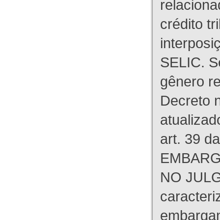
relaciona
crédito tr
interpos
SELIC. S
gênero re
Decreto n
atualizad
art. 39 d
EMBARG
NO JULG
caracteri
embargant