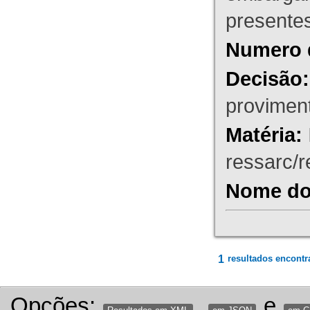
presente
Numero 
Decisão:
proviment
Matéria:
ressarc/re
Nome do 
1
resultados encontr
Opções:
,
e