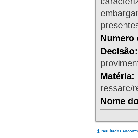
caracteri
embargant
presente
Numero 
Decisão:
proviment
Matéria:
ressarc/re
Nome do 
1
resultados encontr