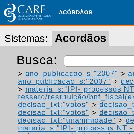
ACÓRDÃOS
Acordãos
Sistemas:
Busca:
>
ano_publicacao_s:"2007"
>
a
ano_publicacao_s:"2007"
>
dec
>
materia_s:"IPI- processos NT
ressarc/restituição/bnf_fiscal(ex
decisao_txt:"votos"
>
decisao_t
decisao_txt:"votos"
>
decisao_t
decisao_txt:"unanimidade"
>
de
materia_s:"IPI- processos NT - r