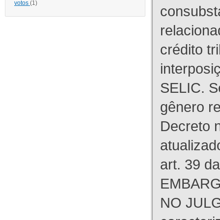
votos
(1)
consubst
relaciona
crédito tr
interpos
SELIC. S
gênero re
Decreto n
atualizad
art. 39 d
EMBARG
NO JULG