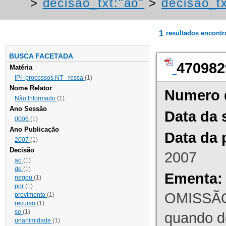
>
decisao_txt:"ao"
>
decisao_tx
1
resultados encont
BUSCA FACETADA
470982
Matéria
IPI- processos NT - ressa
(1)
Nome Relator
Numero 
Não Informado
(1)
Ano Sessão
Data da 
0006
(1)
Ano Publicação
Data da 
2007
(1)
Decisão
2007
ao
(1)
de
(1)
Ementa:
negou
(1)
por
(1)
OMISSÃO
provimento
(1)
recurso
(1)
se
(1)
quando d
unanimidade
(1)