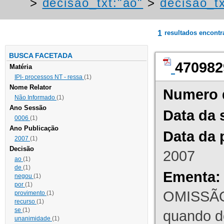
>
decisao_txt:"ao"
>
decisao_tx
1
resultados encont
BUSCA FACETADA
470982
Matéria
IPI- processos NT - ressa
(1)
Nome Relator
Numero 
Não Informado
(1)
Ano Sessão
Data da 
0006
(1)
Ano Publicação
Data da 
2007
(1)
Decisão
2007
ao
(1)
de
(1)
Ementa:
negou
(1)
por
(1)
OMISSÃO
provimento
(1)
recurso
(1)
se
(1)
quando d
unanimidade
(1)