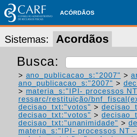
ACÓRDÃOS
Acordãos
Sistemas:
Busca:
>
ano_publicacao_s:"2007"
>
a
ano_publicacao_s:"2007"
>
dec
>
materia_s:"IPI- processos NT
ressarc/restituição/bnf_fiscal(ex
decisao_txt:"votos"
>
decisao_t
decisao_txt:"votos"
>
decisao_t
decisao_txt:"unanimidade"
>
de
materia_s:"IPI- processos NT - r