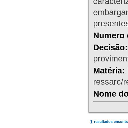
caracteri
embargant
presente
Numero 
Decisão:
proviment
Matéria:
ressarc/re
Nome do 
1
resultados encontr