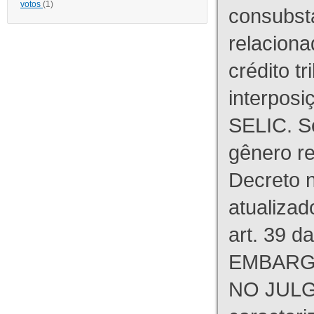
votos
(1)
consubst
relaciona
crédito tr
interpos
SELIC. S
gênero re
Decreto n
atualizad
art. 39 d
EMBARG
NO JULG