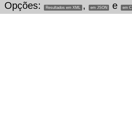
Opções:
,
e
Resultados em XML
em JSON
em 