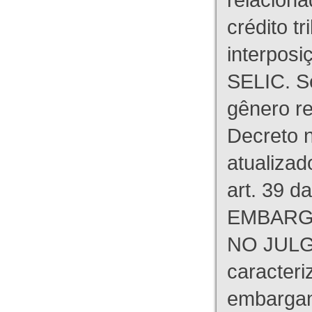
crédito tr
interpos
SELIC. S
gênero re
Decreto n
atualizad
art. 39 d
EMBARG
NO JULG
caracteri
embargant