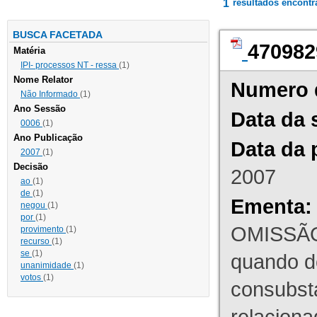
1
resultados encont
BUSCA FACETADA
470982
Matéria
IPI- processos NT - ressa
(1)
Nome Relator
Numero 
Não Informado
(1)
Ano Sessão
Data da 
0006
(1)
Ano Publicação
Data da 
2007
(1)
Decisão
2007
ao
(1)
de
(1)
Ementa:
negou
(1)
por
(1)
OMISSÃO
provimento
(1)
recurso
(1)
se
(1)
quando d
unanimidade
(1)
votos
(1)
consubst
relaciona