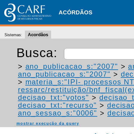
ACÓRDÃOS
Acordãos
Sistemas:
Busca:
>
ano_publicacao_s:"2007"
>
a
ano_publicacao_s:"2007"
>
dec
>
materia_s:"IPI- processos NT
ressarc/restituição/bnf_fiscal(ex
decisao_txt:"votos"
>
decisao_t
decisao_txt:"recurso"
>
decisao
ano_sessao_s:"0006"
>
decisao
mostrar execução da query