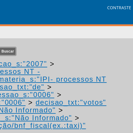
CONTRASTE
cao_s:"2007"
>
cessos NT -
materia_s:"IPI- processos NT
sao_txt:"de"
>
essao_s:"0006"
>
:"0006"
>
decisao_txt:"votos"
Não Informado"
>
r_s:"Não Informado"
>
ão/bnf_fiscal(ex.:taxi)"