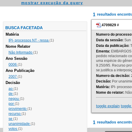
mostrar execução da query
1
resultados encont
4709829
#
BUSCA FACETADA
Matéria
Numero do processo
Data da sessão:
Sun 
IPI- processos NT - ressa
(1)
Data da publicação:
T
Nome Relator
Ementa:
EMBARGOS DE
Não Informado
(1)
pedido relacionado co
Ano Sessão
uma espécie do gênero
0006
(1)
9.250/95. Recurso p
se justifica a interp
Ano Publicação
Numero da decisão:
2
2007
(1)
Decisão:
Por unanimid
Decisão
Matéria:
IPI- processos
ao
(1)
Nome do relator:
Não 
de
(1)
negou
(1)
por
(1)
toggle explain
toggle 
provimento
(1)
recurso
(1)
se
(1)
1
resultados encontr
unanimidade
(1)
votos
(1)