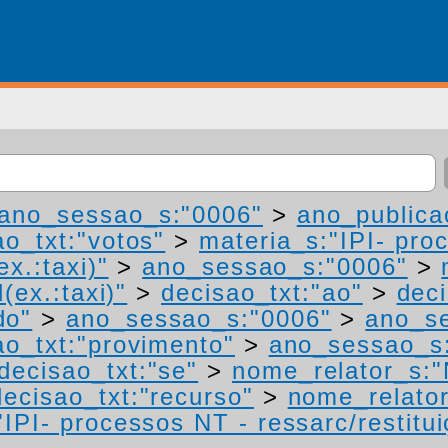
ano_sessao_s:"0006"
>
ano_publica
ao_txt:"votos"
>
materia_s:"IPI- pro
ex.:taxi)"
>
ano_sessao_s:"0006"
>
(ex.:taxi)"
>
decisao_txt:"ao"
>
deci
do"
>
ano_sessao_s:"0006"
>
ano_s
ao_txt:"provimento"
>
ano_sessao_s
decisao_txt:"se"
>
nome_relator_s:"
decisao_txt:"recurso"
>
nome_relato
IPI- processos NT - ressarc/restituiç