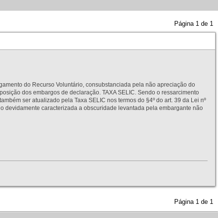
Página
1
de
1
to do Recurso Voluntário, consubstanciada pela não apreciação do
interposição dos embargos de declaração. TAXA SELIC. Sendo o ressarcimento
também ser atualizado pela Taxa SELIC nos termos do §4º do art. 39 da Lei nº
idamente caracterizada a obscuridade levantada pela embargante não
Página
1
de
1