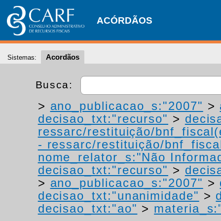
ACÓRDÃOS
Acordãos
Sistemas:
Busca:
>
ano_publicacao_s:"2007"
>
decisao_txt:"recurso"
>
decis
ressarc/restituição/bnf_fiscal(
- ressarc/restituição/bnf_fiscal
nome_relator_s:"Não Informa
decisao_txt:"recurso"
>
decis
>
ano_publicacao_s:"2007"
>
decisao_txt:"unanimidade"
>
decisao_txt:"ao"
>
materia_s:"