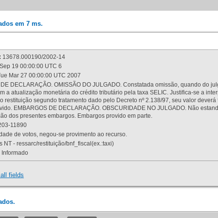
rados em 7 ms.
:
13678.000190/2002-14
Sep 19 00:00:00 UTC 6
ue Mar 27 00:00:00 UTC 2007
 DECLARAÇÃO. OMISSÃO DO JULGADO. Constatada omissão, quando do julgamen
m a atualização monetária do crédito tributário pela taxa SELIC. Justifica-se a 
 restituição segundo tratamento dado pelo Decreto nº 2.138/97, seu valor deverá 
rovido. EMBARGOS DE DECLARAÇÃO. OBSCURIDADE NO JULGADO. Não estando dev
osição dos presentes embargos. Embargos provido em parte.
03-11890
ade de votos, negou-se provimento ao recurso.
 NT - ressarc/restituição/bnf_fiscal(ex.:taxi)
Informado
all fields
ados.