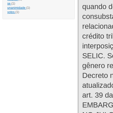
se
(1)
quando d
unanimidade
(1)
votos
(1)
consubst
relaciona
crédito tr
interpos
SELIC. S
gênero re
Decreto n
atualizad
art. 39 d
EMBARG