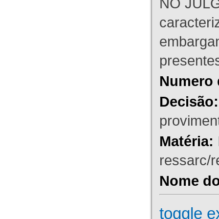
NO JULG
caracteri
embargant
presente
Numero 
Decisão:
proviment
Matéria:
ressarc/re
Nome do 
toggle e