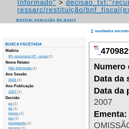
Informado"
>
decisao_txt:"recu
ressarc/restituição/bnf_fiscal(ex
mostrar execução da query
1
resultados encont
BUSCA FACETADA
470982
Matéria
IPI- processos NT - ressa
(1)
Nome Relator
Numero 
Não Informado
(1)
Ano Sessão
Data da 
0006
(1)
Ano Publicação
Data da 
2007
(1)
Decisão
2007
ao
(1)
de
(1)
Ementa:
negou
(1)
por
(1)
OMISSÃO
provimento
(1)
recurso
(1)