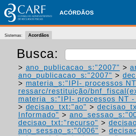
ACÓRDÃOS
Acordãos
Sistemas:
Busca:
>
ano_publicacao_s:"2007"
>
a
ano_publicacao_s:"2007"
>
dec
>
materia_s:"IPI- processos NT
ressarc/restituição/bnf_fiscal(ex
materia_s:"IPI- processos NT - r
>
decisao_txt:"ao"
>
decisao_tx
Informado"
>
ano_sessao_s:"0
decisao_txt:"recurso"
>
decisao
ano_sessao_s:"0006"
>
decisao