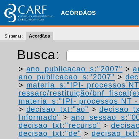
ACÓRDÃOS
Acordãos
Sistemas:
Busca:
>
ano_publicacao_s:"2007"
>
a
ano_publicacao_s:"2007"
>
dec
>
materia_s:"IPI- processos NT
ressarc/restituição/bnf_fiscal(ex
materia_s:"IPI- processos NT - r
>
decisao_txt:"ao"
>
decisao_tx
Informado"
>
ano_sessao_s:"0
decisao_txt:"recurso"
>
decisao
decisao_txt:"de"
>
decisao_txt: