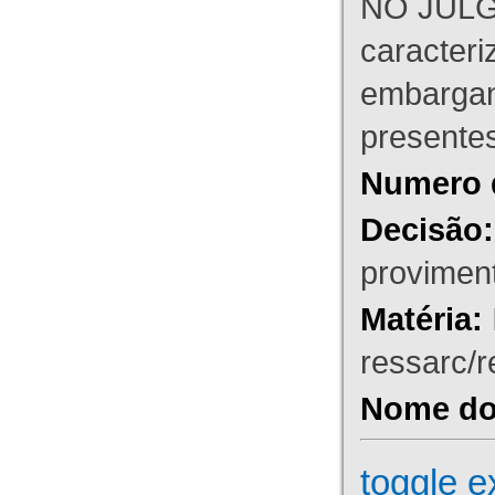
NO JULG
caracteri
embargant
presente
Numero 
Decisão:
proviment
Matéria:
ressarc/re
Nome do 
toggle e