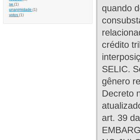
se
(1)
quando d
unanimidade
(1)
votos
(1)
consubst
relaciona
crédito tr
interpos
SELIC. S
gênero re
Decreto n
atualizad
art. 39 d
EMBARG