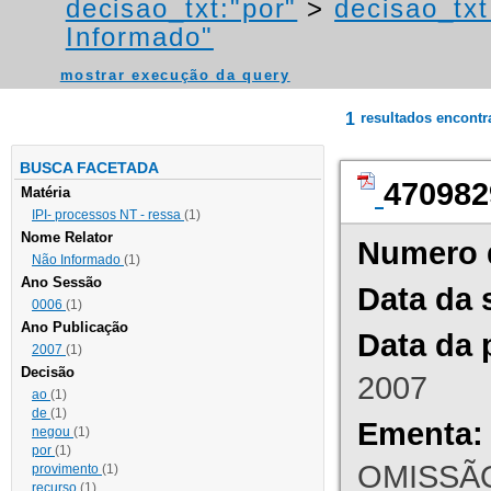
decisao_txt:"por"
>
decisao_txt
Informado"
mostrar execução da query
1
resultados encont
BUSCA FACETADA
470982
Matéria
IPI- processos NT - ressa
(1)
Nome Relator
Numero 
Não Informado
(1)
Ano Sessão
Data da 
0006
(1)
Ano Publicação
Data da 
2007
(1)
Decisão
2007
ao
(1)
de
(1)
Ementa:
negou
(1)
por
(1)
OMISSÃO
provimento
(1)
recurso
(1)