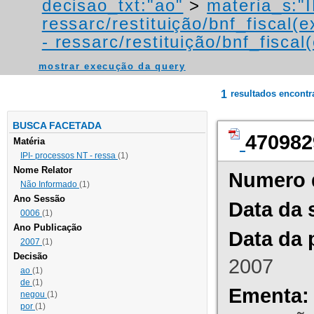
decisao_txt:"ao"
>
materia_s:"
ressarc/restituição/bnf_fiscal(ex
- ressarc/restituição/bnf_fiscal(
mostrar execução da query
1
resultados encont
BUSCA FACETADA
470982
Matéria
IPI- processos NT - ressa
(1)
Nome Relator
Numero 
Não Informado
(1)
Ano Sessão
Data da 
0006
(1)
Ano Publicação
Data da 
2007
(1)
Decisão
2007
ao
(1)
de
(1)
Ementa:
negou
(1)
por
(1)