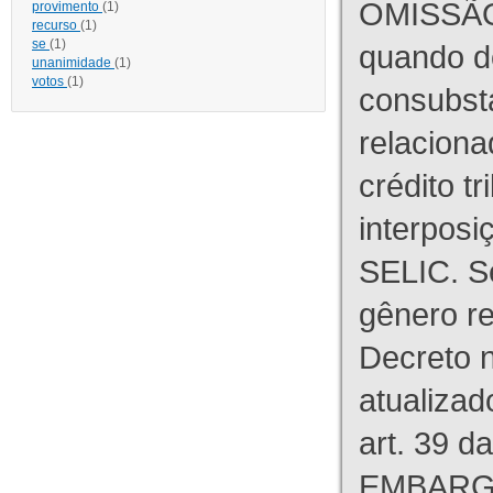
OMISSÃO
provimento
(1)
recurso
(1)
se
(1)
quando d
unanimidade
(1)
votos
(1)
consubst
relaciona
crédito tr
interpos
SELIC. S
gênero re
Decreto n
atualizad
art. 39 d
EMBARG