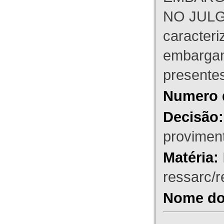
NO JULG
caracteri
embargant
presente
Numero 
Decisão:
proviment
Matéria:
ressarc/re
Nome do 