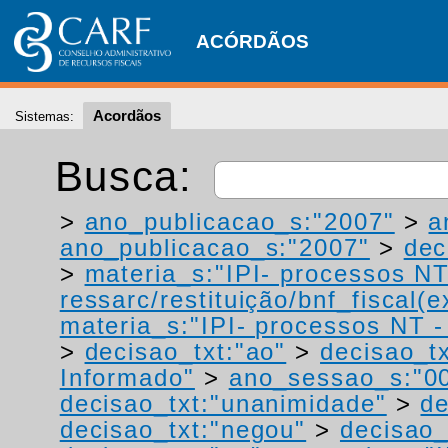
ACÓRDÃOS
Acordãos
Sistemas:
Busca:
>
ano_publicacao_s:"2007"
>
a
ano_publicacao_s:"2007"
>
dec
>
materia_s:"IPI- processos NT
ressarc/restituição/bnf_fiscal(ex
materia_s:"IPI- processos NT - r
>
decisao_txt:"ao"
>
decisao_tx
Informado"
>
ano_sessao_s:"0
decisao_txt:"unanimidade"
>
de
decisao_txt:"negou"
>
decisao_