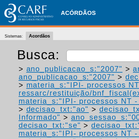
ACÓRDÃOS
Acordãos
Sistemas:
Busca:
>
ano_publicacao_s:"2007"
>
a
ano_publicacao_s:"2007"
>
dec
>
materia_s:"IPI- processos NT
ressarc/restituição/bnf_fiscal(ex
materia_s:"IPI- processos NT - r
>
decisao_txt:"ao"
>
decisao_tx
Informado"
>
ano_sessao_s:"0
decisao_txt:"se"
>
decisao_txt:
materia_s:"IPI- processos NT - r