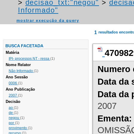
>
decisao_txt:"negou"
>
decisa
Informado"
mostrar execução da query
1
resultados encont
BUSCA FACETADA
470982
Matéria
IPI- processos NT - ressa
(1)
Nome Relator
Numero 
Não Informado
(1)
Ano Sessão
Data da 
0006
(1)
Ano Publicação
Data da 
2007
(1)
Decisão
2007
ao
(1)
de
(1)
Ementa:
negou
(1)
por
(1)
OMISSÃO
provimento
(1)
recurso
(1)