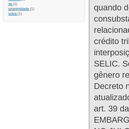
se
(1)
quando d
unanimidade
(1)
votos
(1)
consubst
relaciona
crédito tr
interpos
SELIC. S
gênero re
Decreto n
atualizad
art. 39 d
EMBARG