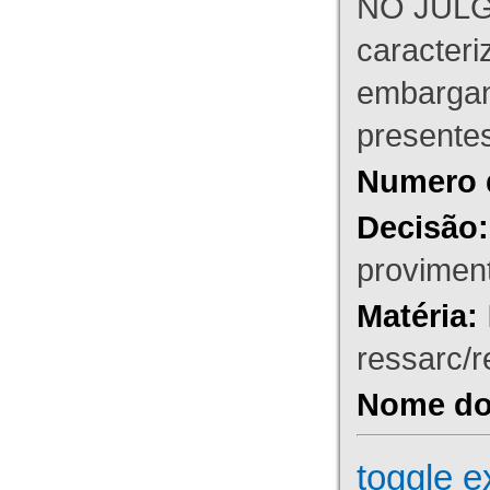
NO JULG
caracteri
embargant
presente
Numero 
Decisão:
proviment
Matéria:
ressarc/re
Nome do 
toggle e