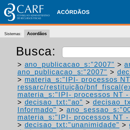
ACÓRDÃOS
Acordãos
Sistemas:
Busca:
>
ano_publicacao_s:"2007"
>
a
ano_publicacao_s:"2007"
>
dec
>
materia_s:"IPI- processos NT
ressarc/restituição/bnf_fiscal(ex
materia_s:"IPI- processos NT - r
>
decisao_txt:"ao"
>
decisao_tx
Informado"
>
ano_sessao_s:"0
materia_s:"IPI- processos NT - r
>
decisao_txt:"unanimidade"
>