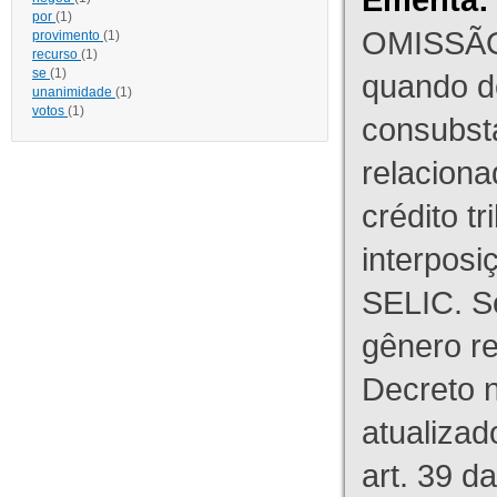
por
(1)
OMISSÃO
provimento
(1)
recurso
(1)
se
(1)
quando d
unanimidade
(1)
votos
(1)
consubst
relaciona
crédito tr
interpos
SELIC. S
gênero re
Decreto n
atualizad
art. 39 d