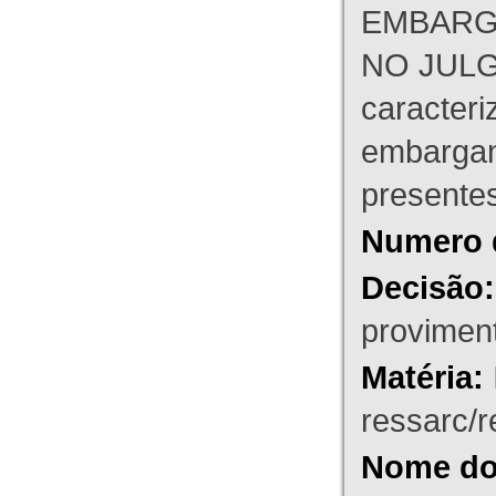
EMBARG
NO JULG
caracteri
embargant
presente
Numero 
Decisão:
proviment
Matéria:
ressarc/re
Nome do 