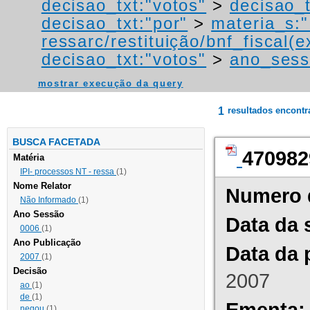
decisao_txt:"votos"
>
decisao_t
decisao_txt:"por"
>
materia_s:"
ressarc/restituição/bnf_fiscal(ex
decisao_txt:"votos"
>
ano_sess
mostrar execução da query
1
resultados encont
BUSCA FACETADA
470982
Matéria
IPI- processos NT - ressa
(1)
Nome Relator
Numero 
Não Informado
(1)
Ano Sessão
Data da 
0006
(1)
Ano Publicação
Data da 
2007
(1)
Decisão
2007
ao
(1)
de
(1)
Ementa:
negou
(1)