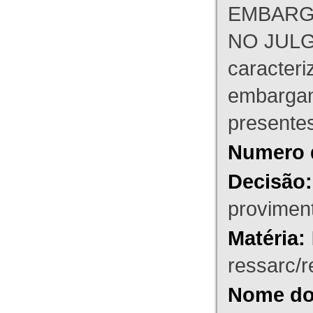
EMBARG
NO JULG
caracteri
embargant
presente
Numero 
Decisão:
proviment
Matéria:
ressarc/re
Nome do 