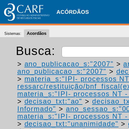
ACÓRDÃOS
Acordãos
Sistemas:
Busca:
>
ano_publicacao_s:"2007"
>
a
ano_publicacao_s:"2007"
>
dec
>
materia_s:"IPI- processos NT
ressarc/restituição/bnf_fiscal(ex
materia_s:"IPI- processos NT - r
>
decisao_txt:"ao"
>
decisao_tx
Informado"
>
ano_sessao_s:"0
materia_s:"IPI- processos NT - r
>
decisao_txt:"unanimidade"
>