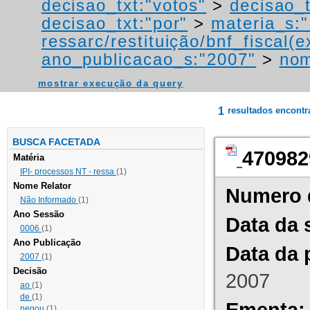
decisao_txt:"votos"
>
decisao_t
decisao_txt:"por"
>
materia_s:"
ressarc/restituição/bnf_fiscal(ex
ano_publicacao_s:"2007"
>
nom
mostrar execução da query
1
resultados encont
BUSCA FACETADA
470982
Matéria
IPI- processos NT - ressa
(1)
Nome Relator
Numero 
Não Informado
(1)
Ano Sessão
Data da 
0006
(1)
Ano Publicação
Data da 
2007
(1)
Decisão
2007
ao
(1)
de
(1)
Ementa:
negou
(1)