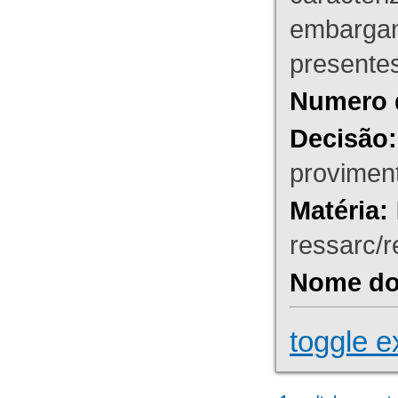
embargant
presente
Numero 
Decisão:
proviment
Matéria:
ressarc/re
Nome do 
toggle e