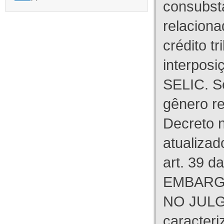
consubst
relaciona
crédito tr
interpos
SELIC. S
gênero re
Decreto n
atualizad
art. 39 d
EMBARG
NO JULG
caracteri