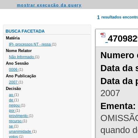
mostrar execução da query
1
resultados encont
BUSCA FACETADA
470982
Matéria
IPI- processos NT - ressa
(1)
Nome Relator
Numero 
Não Informado
(1)
Ano Sessão
Data da 
0006
(1)
Ano Publicação
Data da 
2007
(1)
Decisão
2007
ao
(1)
de
(1)
Ementa:
negou
(1)
por
(1)
OMISSÃO
provimento
(1)
recurso
(1)
se
(1)
quando d
unanimidade
(1)
votos
(1)