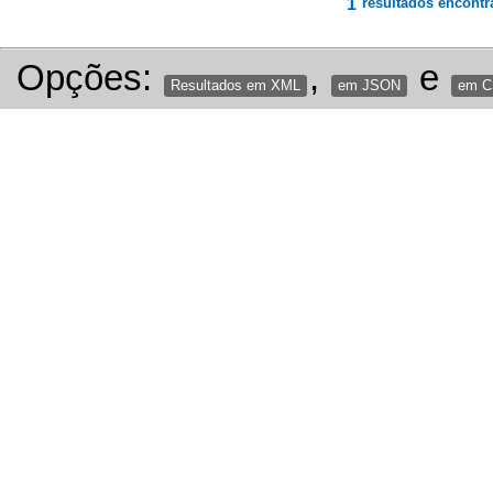
1
resultados encontr
Opções:
,
e
Resultados em XML
em JSON
em 