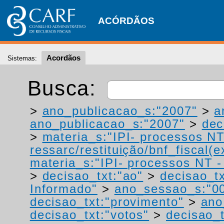
ACÓRDÃOS
Acordãos
Sistemas:
Busca:
>
ano_publicacao_s:"2007"
>
a
ano_publicacao_s:"2007"
>
dec
>
materia_s:"IPI- processos NT
ressarc/restituição/bnf_fiscal(ex
materia_s:"IPI- processos NT - r
>
decisao_txt:"ao"
>
decisao_tx
Informado"
>
ano_sessao_s:"0
decisao_txt:"provimento"
>
ano
decisao_txt:"votos"
>
decisao_