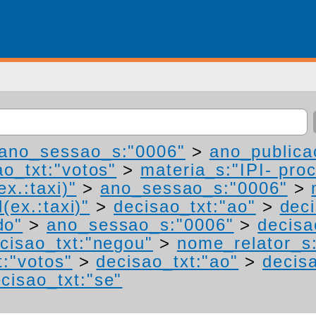
ano_sessao_s:"0006"
>
ano_publica
ao_txt:"votos"
>
materia_s:"IPI- pro
ex.:taxi)"
>
ano_sessao_s:"0006"
>
(ex.:taxi)"
>
decisao_txt:"ao"
>
deci
do"
>
ano_sessao_s:"0006"
>
decisa
cisao_txt:"negou"
>
nome_relator_s
t:"votos"
>
decisao_txt:"ao"
>
decis
cisao_txt:"se"