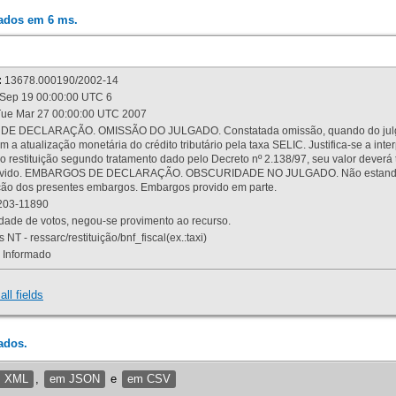
rados em 6 ms.
:
13678.000190/2002-14
Sep 19 00:00:00 UTC 6
ue Mar 27 00:00:00 UTC 2007
 DECLARAÇÃO. OMISSÃO DO JULGADO. Constatada omissão, quando do julgamen
m a atualização monetária do crédito tributário pela taxa SELIC. Justifica-se a 
 restituição segundo tratamento dado pelo Decreto nº 2.138/97, seu valor deverá 
rovido. EMBARGOS DE DECLARAÇÃO. OBSCURIDADE NO JULGADO. Não estando dev
osição dos presentes embargos. Embargos provido em parte.
03-11890
ade de votos, negou-se provimento ao recurso.
 NT - ressarc/restituição/bnf_fiscal(ex.:taxi)
Informado
all fields
ados.
m XML
,
em JSON
e
em CSV