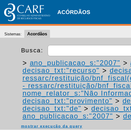
ACÓRDÃOS
Acordãos
Sistemas:
Busca:
>
ano_publicacao_s:"2007"
>
decisao_txt:"recurso"
>
decis
ressarc/restituição/bnf_fiscal(
- ressarc/restituição/bnf_fiscal
nome_relator_s:"Não Informa
decisao_txt:"provimento"
>
de
decisao_txt:"de"
>
decisao_tx
ano_publicacao_s:"2007"
>
de
mostrar execução da query