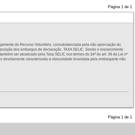
Página
1
de
1
to do Recurso Voluntário, consubstanciada pela não apreciação do
interposição dos embargos de declaração. TAXA SELIC. Sendo o ressarcimento
também ser atualizado pela Taxa SELIC nos termos do §4º do art. 39 da Lei nº
idamente caracterizada a obscuridade levantada pela embargante não
Página
1
de
1