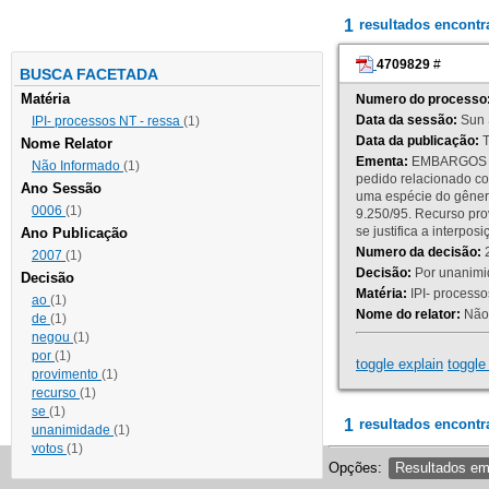
1
resultados encont
4709829
#
BUSCA FACETADA
Matéria
Numero do processo
Data da sessão:
Sun 
IPI- processos NT - ressa
(1)
Data da publicação:
T
Nome Relator
Ementa:
EMBARGOS DE
Não Informado
(1)
pedido relacionado co
Ano Sessão
uma espécie do gênero
0006
(1)
9.250/95. Recurso p
se justifica a interp
Ano Publicação
Numero da decisão:
2
2007
(1)
Decisão:
Por unanimid
Decisão
Matéria:
IPI- processos
ao
(1)
Nome do relator:
Não 
de
(1)
negou
(1)
por
(1)
toggle explain
toggle 
provimento
(1)
recurso
(1)
se
(1)
1
resultados encontr
unanimidade
(1)
votos
(1)
Opções:
Resultados e