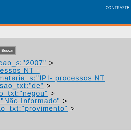
CONTRASTE
cao_s:"2007"
>
cessos NT -
materia_s:"IPI- processos NT
sao_txt:"de"
>
o_txt:"negou"
>
:"Não Informado"
>
ao_txt:"provimento"
>