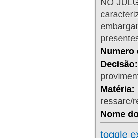
NO JULG
caracteri
embargant
presente
Numero 
Decisão:
proviment
Matéria:
ressarc/re
Nome do 
toggle e