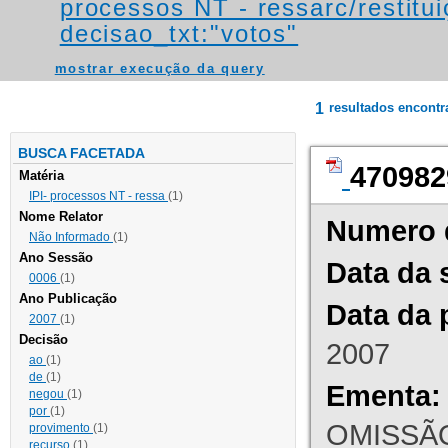
processos NT - ressarc/restituiç
decisao_txt:"votos"
mostrar execução da query
1
resultados encont
BUSCA FACETADA
470982
Matéria
IPI- processos NT - ressa
(1)
Nome Relator
Numero 
Não Informado
(1)
Ano Sessão
Data da 
0006
(1)
Ano Publicação
Data da 
2007
(1)
Decisão
2007
ao
(1)
de
(1)
Ementa:
negou
(1)
por
(1)
OMISSÃO
provimento
(1)
recurso
(1)