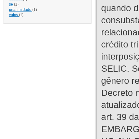
se
(1)
quando d
unanimidade
(1)
votos
(1)
consubst
relaciona
crédito tr
interpos
SELIC. S
gênero re
Decreto n
atualizad
art. 39 d
EMBARG