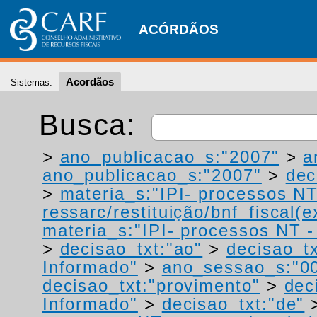
ACÓRDÃOS
Acordãos
Sistemas:
Busca:
>
ano_publicacao_s:"2007"
>
a
ano_publicacao_s:"2007"
>
dec
>
materia_s:"IPI- processos NT
ressarc/restituição/bnf_fiscal(ex
materia_s:"IPI- processos NT - r
>
decisao_txt:"ao"
>
decisao_tx
Informado"
>
ano_sessao_s:"0
decisao_txt:"provimento"
>
dec
Informado"
>
decisao_txt:"de"