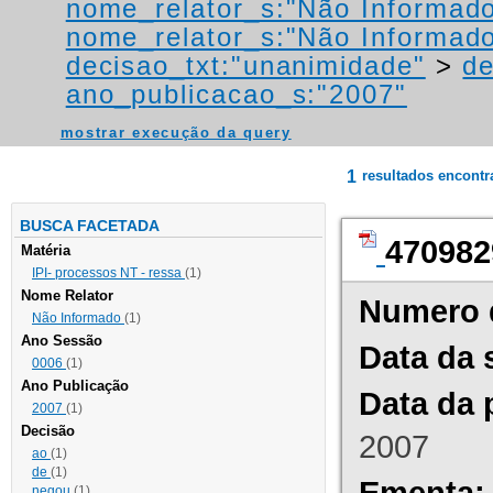
nome_relator_s:"Não Informad
nome_relator_s:"Não Informad
decisao_txt:"unanimidade"
>
de
ano_publicacao_s:"2007"
mostrar execução da query
1
resultados encont
BUSCA FACETADA
470982
Matéria
IPI- processos NT - ressa
(1)
Nome Relator
Numero 
Não Informado
(1)
Ano Sessão
Data da 
0006
(1)
Ano Publicação
Data da 
2007
(1)
Decisão
2007
ao
(1)
de
(1)
Ementa:
negou
(1)