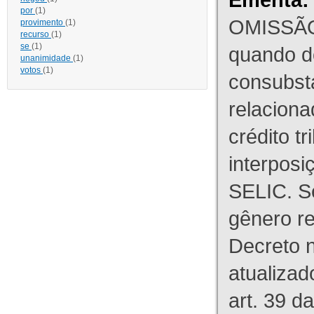
por
(1)
OMISSÃO
provimento
(1)
recurso
(1)
se
(1)
quando d
unanimidade
(1)
votos
(1)
consubst
relaciona
crédito tr
interpos
SELIC. S
gênero re
Decreto n
atualizad
art. 39 d