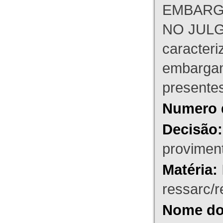
EMBARG
NO JULG
caracteri
embargant
presente
Numero 
Decisão:
proviment
Matéria:
ressarc/re
Nome do 