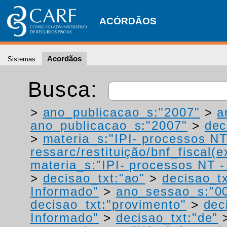
ACÓRDÃOS
Acordãos
Sistemas:
Busca:
>
ano_publicacao_s:"2007"
>
a
ano_publicacao_s:"2007"
>
dec
>
materia_s:"IPI- processos NT
ressarc/restituição/bnf_fiscal(ex
materia_s:"IPI- processos NT - r
>
decisao_txt:"ao"
>
decisao_tx
Informado"
>
ano_sessao_s:"0
decisao_txt:"provimento"
>
dec
Informado"
>
decisao_txt:"de"