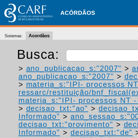
ACÓRDÃOS
Acordãos
Sistemas:
Busca:
>
ano_publicacao_s:"2007"
>
a
ano_publicacao_s:"2007"
>
dec
>
materia_s:"IPI- processos NT
ressarc/restituição/bnf_fiscal(ex
materia_s:"IPI- processos NT - r
>
decisao_txt:"ao"
>
decisao_tx
Informado"
>
ano_sessao_s:"0
decisao_txt:"provimento"
>
dec
Informado"
>
decisao_txt:"de"