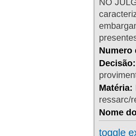
NO JULG
caracteri
embargant
presente
Numero 
Decisão:
proviment
Matéria:
ressarc/re
Nome do 
toggle e