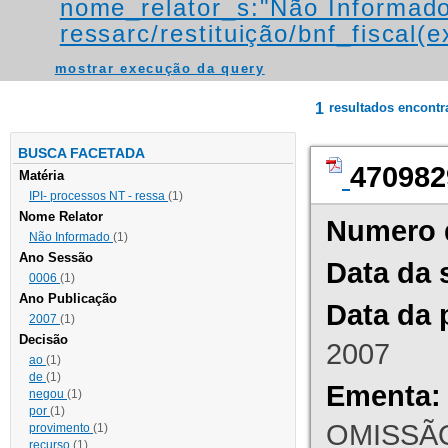
nome_relator_s:"Não Informad
ressarc/restituição/bnf_fiscal(ex
mostrar execução da query
1
resultados encont
BUSCA FACETADA
470982
Matéria
IPI- processos NT - ressa
(1)
Nome Relator
Numero 
Não Informado
(1)
Ano Sessão
Data da 
0006
(1)
Ano Publicação
Data da 
2007
(1)
Decisão
2007
ao
(1)
de
(1)
Ementa:
negou
(1)
por
(1)
OMISSÃO
provimento
(1)
recurso
(1)