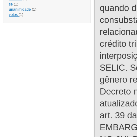
se
(1)
quando d
unanimidade
(1)
votos
(1)
consubst
relaciona
crédito tr
interpos
SELIC. S
gênero re
Decreto n
atualizad
art. 39 d
EMBARG