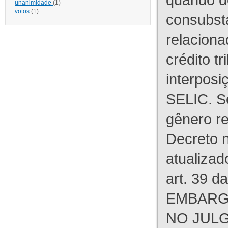
unanimidade
(1)
votos
(1)
consubst
relaciona
crédito tr
interpos
SELIC. S
gênero re
Decreto n
atualizad
art. 39 d
EMBARG
NO JULG