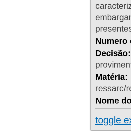
caracteri
embargant
presente
Numero 
Decisão:
proviment
Matéria:
ressarc/re
Nome do 
toggle e