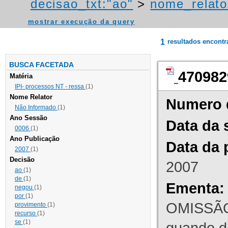
decisao_txt:"ao"
>
nome_relato
mostrar execução da query
1
resultados encont
BUSCA FACETADA
470982
Matéria
IPI- processos NT - ressa
(1)
Nome Relator
Numero 
Não Informado
(1)
Ano Sessão
Data da 
0006
(1)
Ano Publicação
Data da 
2007
(1)
Decisão
2007
ao
(1)
de
(1)
Ementa:
negou
(1)
por
(1)
OMISSÃO
provimento
(1)
recurso
(1)
se
(1)
quando d