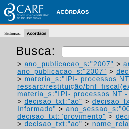
ACÓRDÃOS
Acordãos
Sistemas:
Busca:
>
ano_publicacao_s:"2007"
>
a
ano_publicacao_s:"2007"
>
dec
>
materia_s:"IPI- processos NT
ressarc/restituição/bnf_fiscal(ex
materia_s:"IPI- processos NT - r
>
decisao_txt:"ao"
>
decisao_tx
Informado"
>
ano_sessao_s:"0
decisao_txt:"provimento"
>
dec
>
decisao_txt:"ao"
>
nome_rela