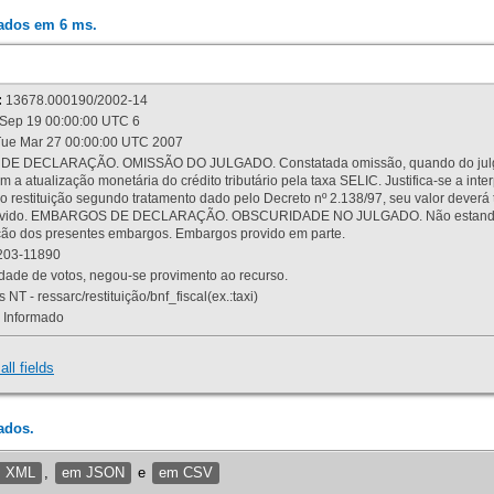
rados em 6 ms.
:
13678.000190/2002-14
Sep 19 00:00:00 UTC 6
ue Mar 27 00:00:00 UTC 2007
 DECLARAÇÃO. OMISSÃO DO JULGADO. Constatada omissão, quando do julgamen
m a atualização monetária do crédito tributário pela taxa SELIC. Justifica-se a 
 restituição segundo tratamento dado pelo Decreto nº 2.138/97, seu valor deverá 
rovido. EMBARGOS DE DECLARAÇÃO. OBSCURIDADE NO JULGADO. Não estando dev
osição dos presentes embargos. Embargos provido em parte.
03-11890
ade de votos, negou-se provimento ao recurso.
 NT - ressarc/restituição/bnf_fiscal(ex.:taxi)
Informado
all fields
ados.
m XML
,
em JSON
e
em CSV