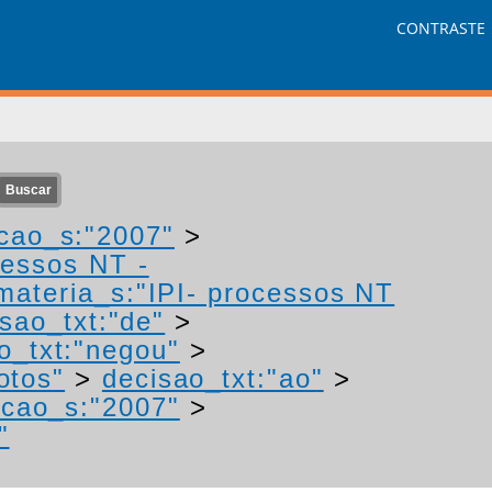
CONTRASTE
cao_s:"2007"
>
cessos NT -
materia_s:"IPI- processos NT
sao_txt:"de"
>
o_txt:"negou"
>
otos"
>
decisao_txt:"ao"
>
acao_s:"2007"
>
"