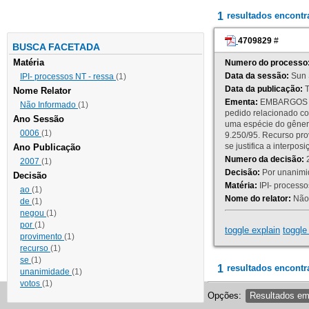
1
resultados encont
4709829
#
BUSCA FACETADA
Matéria
Numero do processo
Data da sessão:
Sun 
IPI- processos NT - ressa
(1)
Data da publicação:
T
Nome Relator
Ementa:
EMBARGOS DE
Não Informado
(1)
pedido relacionado co
Ano Sessão
uma espécie do gênero
0006
(1)
9.250/95. Recurso p
se justifica a interp
Ano Publicação
Numero da decisão:
2
2007
(1)
Decisão:
Por unanimid
Decisão
Matéria:
IPI- processos
ao
(1)
Nome do relator:
Não 
de
(1)
negou
(1)
por
(1)
toggle explain
toggle 
provimento
(1)
recurso
(1)
se
(1)
1
resultados encontr
unanimidade
(1)
votos
(1)
Opções:
Resultados e