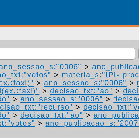
ano_sessao_s:"0006"
>
ano_publica
ao_txt:"votos"
>
materia_s:"IPI- pro
ex.:taxi)"
>
ano_sessao_s:"0006"
>
(ex.:taxi)"
>
decisao_txt:"ao"
>
deci
do"
>
ano_sessao_s:"0006"
>
decisa
cisao_txt:"recurso"
>
decisao_txt:"v
do"
>
decisao_txt:"ao"
>
ano_public
t:"votos"
>
ano_publicacao_s:"2007