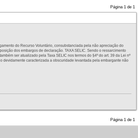
Página
1
de
1
to do Recurso Voluntário, consubstanciada pela não apreciação do
interposição dos embargos de declaração. TAXA SELIC. Sendo o ressarcimento
também ser atualizado pela Taxa SELIC nos termos do §4º do art. 39 da Lei nº
idamente caracterizada a obscuridade levantada pela embargante não
Página
1
de
1