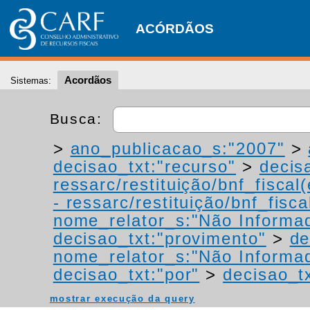
ACÓRDÃOS
Acordãos
Sistemas:
Busca:
>
ano_publicacao_s:"2007"
>
decisao_txt:"recurso"
>
decis
ressarc/restituição/bnf_fiscal(
- ressarc/restituição/bnf_fiscal
nome_relator_s:"Não Informa
decisao_txt:"provimento"
>
de
nome_relator_s:"Não Informa
decisao_txt:"por"
>
decisao_tx
mostrar execução da query