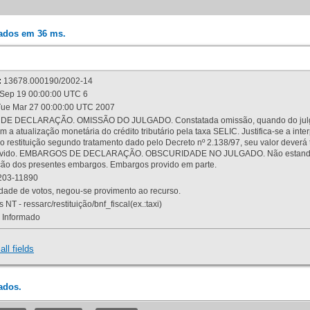
rados em 36 ms.
:
13678.000190/2002-14
Sep 19 00:00:00 UTC 6
ue Mar 27 00:00:00 UTC 2007
 DECLARAÇÃO. OMISSÃO DO JULGADO. Constatada omissão, quando do julgamen
m a atualização monetária do crédito tributário pela taxa SELIC. Justifica-se a 
 restituição segundo tratamento dado pelo Decreto nº 2.138/97, seu valor deverá 
rovido. EMBARGOS DE DECLARAÇÃO. OBSCURIDADE NO JULGADO. Não estando dev
osição dos presentes embargos. Embargos provido em parte.
03-11890
ade de votos, negou-se provimento ao recurso.
 NT - ressarc/restituição/bnf_fiscal(ex.:taxi)
Informado
all fields
ados.