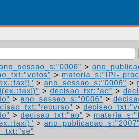
ano_sessao_s:"0006"
>
ano_publica
ao_txt:"votos"
>
materia_s:"IPI- pro
ex.:taxi)"
>
ano_sessao_s:"0006"
>
(ex.:taxi)"
>
decisao_txt:"ao"
>
deci
do"
>
ano_sessao_s:"0006"
>
decisa
cisao_txt:"recurso"
>
decisao_txt:"v
do"
>
decisao_txt:"ao"
>
materia_s:"
ex.:taxi)"
>
ano_publicacao_s:"2007
_txt:"se"