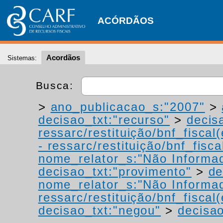
ACÓRDÃOS
Acordãos
Sistemas:
Busca:
>
ano_publicacao_s:"2007"
>
decisao_txt:"recurso"
>
decis
ressarc/restituição/bnf_fiscal(
- ressarc/restituição/bnf_fiscal
nome_relator_s:"Não Informa
decisao_txt:"provimento"
>
de
nome_relator_s:"Não Informa
ressarc/restituição/bnf_fiscal(
decisao_txt:"negou"
>
decisao