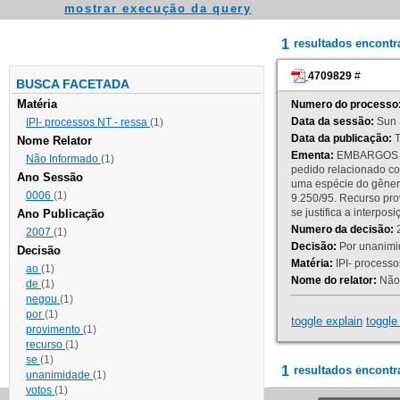
mostrar execução da query
1
resultados encont
4709829
#
BUSCA FACETADA
Matéria
Numero do processo
Data da sessão:
Sun 
IPI- processos NT - ressa
(1)
Data da publicação:
T
Nome Relator
Ementa:
EMBARGOS DE
Não Informado
(1)
pedido relacionado co
Ano Sessão
uma espécie do gênero
0006
(1)
9.250/95. Recurso p
se justifica a interp
Ano Publicação
Numero da decisão:
2
2007
(1)
Decisão:
Por unanimid
Decisão
Matéria:
IPI- processos
ao
(1)
Nome do relator:
Não 
de
(1)
negou
(1)
por
(1)
toggle explain
toggle 
provimento
(1)
recurso
(1)
se
(1)
1
resultados encontr
unanimidade
(1)
votos
(1)