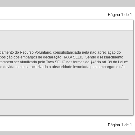
Página
1
de
1
to do Recurso Voluntário, consubstanciada pela não apreciação do
interposição dos embargos de declaração. TAXA SELIC. Sendo o ressarcimento
também ser atualizado pela Taxa SELIC nos termos do §4º do art. 39 da Lei nº
idamente caracterizada a obscuridade levantada pela embargante não
Página
1
de
1