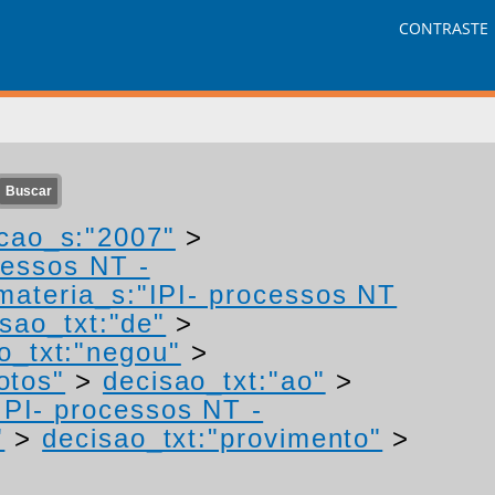
CONTRASTE
cao_s:"2007"
>
cessos NT -
materia_s:"IPI- processos NT
sao_txt:"de"
>
o_txt:"negou"
>
otos"
>
decisao_txt:"ao"
>
IPI- processos NT -
"
>
decisao_txt:"provimento"
>