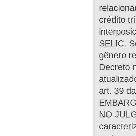
relaciona
crédito tr
interpos
SELIC. S
gênero re
Decreto n
atualizad
art. 39 d
EMBARG
NO JULG
caracteri