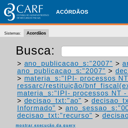
ACÓRDÃOS
Acordãos
Sistemas:
Busca:
>
ano_publicacao_s:"2007"
>
a
ano_publicacao_s:"2007"
>
dec
>
materia_s:"IPI- processos NT
ressarc/restituição/bnf_fiscal(ex
materia_s:"IPI- processos NT - r
>
decisao_txt:"ao"
>
decisao_tx
Informado"
>
ano_sessao_s:"0
decisao_txt:"recurso"
>
decisao
mostrar execução da query