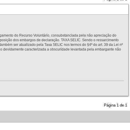
to do Recurso Voluntário, consubstanciada pela não apreciação do
interposição dos embargos de declaração. TAXA SELIC. Sendo o ressarcimento
também ser atualizado pela Taxa SELIC nos termos do §4º do art. 39 da Lei nº
idamente caracterizada a obscuridade levantada pela embargante não
Página
1
de
1