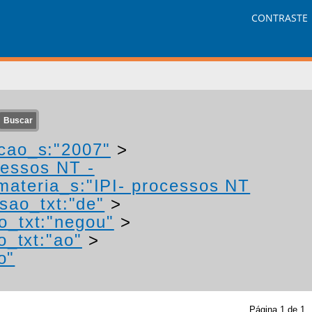
CONTRASTE
cao_s:"2007"
>
cessos NT -
materia_s:"IPI- processos NT
sao_txt:"de"
>
o_txt:"negou"
>
o_txt:"ao"
>
o"
Página
1
de
1