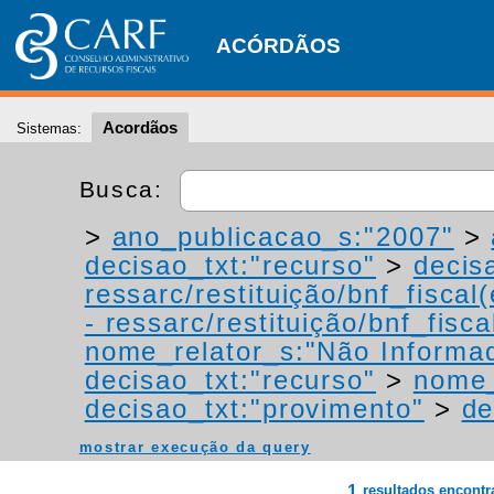
ACÓRDÃOS
Acordãos
Sistemas:
Busca:
>
ano_publicacao_s:"2007"
>
decisao_txt:"recurso"
>
decis
ressarc/restituição/bnf_fiscal(
- ressarc/restituição/bnf_fiscal
nome_relator_s:"Não Informa
decisao_txt:"recurso"
>
nome_
decisao_txt:"provimento"
>
de
mostrar execução da query
1
resultados encont