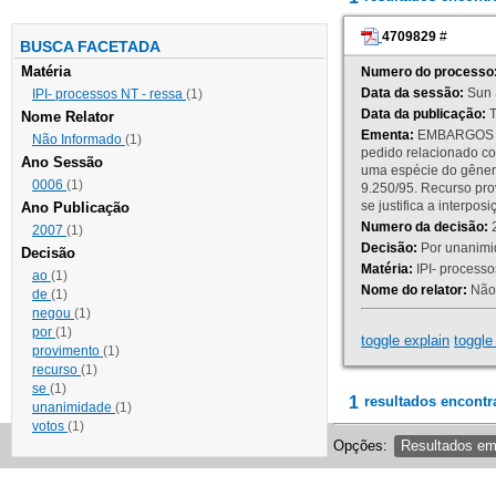
4709829
#
BUSCA FACETADA
Matéria
Numero do processo
Data da sessão:
Sun 
IPI- processos NT - ressa
(1)
Data da publicação:
T
Nome Relator
Ementa:
EMBARGOS DE
Não Informado
(1)
pedido relacionado co
Ano Sessão
uma espécie do gênero
0006
(1)
9.250/95. Recurso p
se justifica a interp
Ano Publicação
Numero da decisão:
2
2007
(1)
Decisão:
Por unanimid
Decisão
Matéria:
IPI- processos
ao
(1)
Nome do relator:
Não 
de
(1)
negou
(1)
por
(1)
toggle explain
toggle 
provimento
(1)
recurso
(1)
se
(1)
1
resultados encontr
unanimidade
(1)
votos
(1)
Opções:
Resultados e