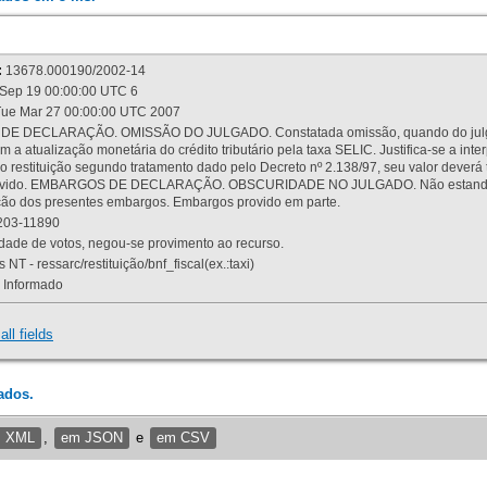
:
13678.000190/2002-14
Sep 19 00:00:00 UTC 6
ue Mar 27 00:00:00 UTC 2007
 DECLARAÇÃO. OMISSÃO DO JULGADO. Constatada omissão, quando do julgamen
m a atualização monetária do crédito tributário pela taxa SELIC. Justifica-se a 
 restituição segundo tratamento dado pelo Decreto nº 2.138/97, seu valor deverá 
rovido. EMBARGOS DE DECLARAÇÃO. OBSCURIDADE NO JULGADO. Não estando dev
osição dos presentes embargos. Embargos provido em parte.
03-11890
ade de votos, negou-se provimento ao recurso.
 NT - ressarc/restituição/bnf_fiscal(ex.:taxi)
Informado
all fields
ados.
m XML
,
em JSON
e
em CSV