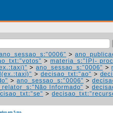
ano_sessao_s:"0006"
>
ano_publica
ao_txt:"votos"
>
materia_s:"IPI- pro
ex.:taxi)"
>
ano_sessao_s:"0006"
>
(ex.:taxi)"
>
decisao_txt:"ao"
>
deci
do"
>
ano_sessao_s:"0006"
>
decisa
relator_s:"Não Informado"
>
decisa
cisao_txt:"se"
>
decisao_txt:"recurs
rados em 5 ms.