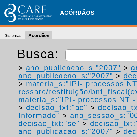
ACÓRDÃOS
Acordãos
Sistemas:
Busca:
>
ano_publicacao_s:"2007"
>
a
ano_publicacao_s:"2007"
>
dec
>
materia_s:"IPI- processos NT
ressarc/restituição/bnf_fiscal(ex
materia_s:"IPI- processos NT - r
>
decisao_txt:"ao"
>
decisao_tx
Informado"
>
ano_sessao_s:"0
decisao_txt:"se"
>
decisao_txt
ano_publicacao_s:"2007"
>
dec