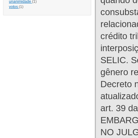
unanimidade
(1)
votos
(1)
consubst
relaciona
crédito tr
interpos
SELIC. S
gênero re
Decreto n
atualizad
art. 39 d
EMBARG
NO JULG