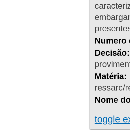
caracteri
embargant
presente
Numero 
Decisão:
proviment
Matéria:
ressarc/re
Nome do 
toggle e