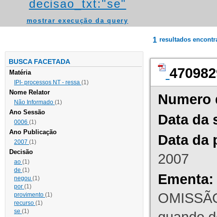
decisao_txt:"se"
mostrar execução da query
1
resultados encont
BUSCA FACETADA
470982
Matéria
IPI- processos NT - ressa
(1)
Nome Relator
Numero 
Não Informado
(1)
Ano Sessão
Data da 
0006
(1)
Ano Publicação
Data da 
2007
(1)
Decisão
2007
ao
(1)
de
(1)
Ementa:
negou
(1)
por
(1)
OMISSÃO
provimento
(1)
recurso
(1)
se
(1)
quando d