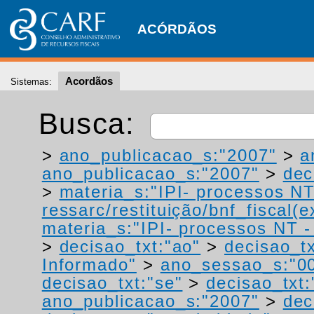
ACÓRDÃOS
Acordãos
Sistemas:
Busca:
>
ano_publicacao_s:"2007"
>
a
ano_publicacao_s:"2007"
>
dec
>
materia_s:"IPI- processos NT
ressarc/restituição/bnf_fiscal(ex
materia_s:"IPI- processos NT - r
>
decisao_txt:"ao"
>
decisao_tx
Informado"
>
ano_sessao_s:"0
decisao_txt:"se"
>
decisao_txt
ano_publicacao_s:"2007"
>
dec