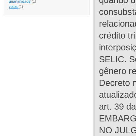
unanimidade
(1)
votos
(1)
consubst
relaciona
crédito tr
interpos
SELIC. S
gênero re
Decreto n
atualizad
art. 39 d
EMBARG
NO JULG