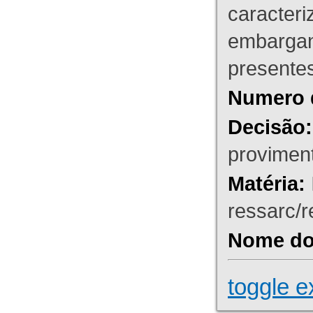
caracteri
embargant
presente
Numero 
Decisão:
proviment
Matéria:
ressarc/re
Nome do 
toggle e