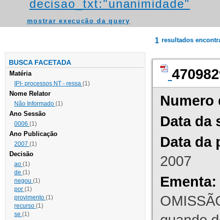
decisao_txt:"unanimidade"
mostrar execução da query
1
resultados encont
BUSCA FACETADA
470982
Matéria
IPI- processos NT - ressa
(1)
Nome Relator
Numero 
Não Informado
(1)
Ano Sessão
Data da 
0006
(1)
Ano Publicação
Data da 
2007
(1)
Decisão
2007
ao
(1)
de
(1)
Ementa:
negou
(1)
por
(1)
OMISSÃO
provimento
(1)
recurso
(1)
se
(1)
quando d