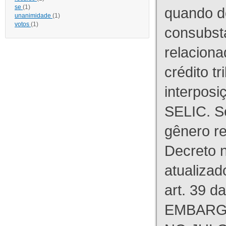
se
(1)
quando d
unanimidade
(1)
votos
(1)
consubst
relaciona
crédito tr
interpos
SELIC. S
gênero re
Decreto n
atualizad
art. 39 d
EMBARG