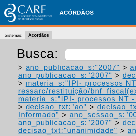
ACÓRDÃOS
Acordãos
Sistemas:
Busca:
>
ano_publicacao_s:"2007"
>
a
ano_publicacao_s:"2007"
>
dec
>
materia_s:"IPI- processos NT
ressarc/restituição/bnf_fiscal(ex
materia_s:"IPI- processos NT - r
>
decisao_txt:"ao"
>
decisao_tx
Informado"
>
ano_sessao_s:"0
ano_publicacao_s:"2007"
>
dec
decisao_txt:"unanimidade"
>
an