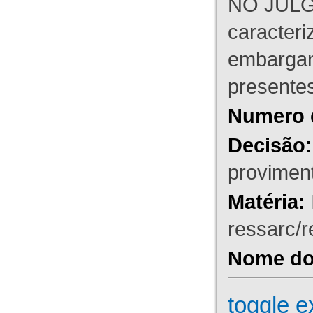
NO JULG
caracteri
embargant
presente
Numero 
Decisão:
proviment
Matéria:
ressarc/re
Nome do 
toggle e