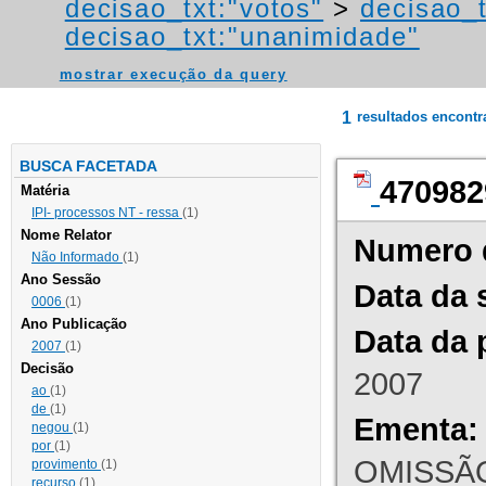
decisao_txt:"votos"
>
decisao_t
decisao_txt:"unanimidade"
mostrar execução da query
1
resultados encont
BUSCA FACETADA
470982
Matéria
IPI- processos NT - ressa
(1)
Nome Relator
Numero 
Não Informado
(1)
Ano Sessão
Data da 
0006
(1)
Ano Publicação
Data da 
2007
(1)
Decisão
2007
ao
(1)
de
(1)
Ementa:
negou
(1)
por
(1)
OMISSÃO
provimento
(1)
recurso
(1)