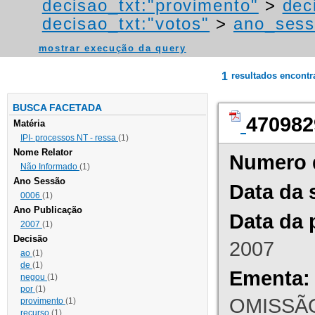
decisao_txt:"provimento"
>
dec
decisao_txt:"votos"
>
ano_sess
mostrar execução da query
1
resultados encont
BUSCA FACETADA
470982
Matéria
IPI- processos NT - ressa
(1)
Nome Relator
Numero 
Não Informado
(1)
Ano Sessão
Data da 
0006
(1)
Ano Publicação
Data da 
2007
(1)
Decisão
2007
ao
(1)
de
(1)
Ementa:
negou
(1)
por
(1)
OMISSÃO
provimento
(1)
recurso
(1)