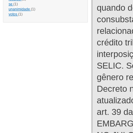
se
(1)
quando d
unanimidade
(1)
votos
(1)
consubst
relaciona
crédito tr
interpos
SELIC. S
gênero re
Decreto n
atualizad
art. 39 d
EMBARG