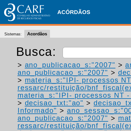
ACÓRDÃOS
Acordãos
Sistemas:
Busca:
>
ano_publicacao_s:"2007"
>
a
ano_publicacao_s:"2007"
>
dec
>
materia_s:"IPI- processos NT
ressarc/restituição/bnf_fiscal(ex
materia_s:"IPI- processos NT - r
>
decisao_txt:"ao"
>
decisao_tx
Informado"
>
ano_sessao_s:"0
ano_publicacao_s:"2007"
>
mat
ressarc/restituição/bnf_fiscal(ex