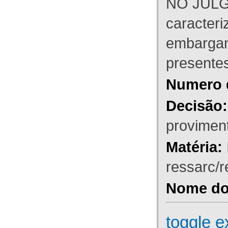
NO JULG
caracteri
embargant
presente
Numero 
Decisão:
proviment
Matéria:
ressarc/re
Nome do 
toggle e