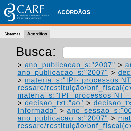
ACÓRDÃOS
Acordãos
Sistemas:
Busca:
>
ano_publicacao_s:"2007"
>
a
ano_publicacao_s:"2007"
>
dec
>
materia_s:"IPI- processos NT
ressarc/restituição/bnf_fiscal(ex
materia_s:"IPI- processos NT - r
>
decisao_txt:"ao"
>
decisao_tx
Informado"
>
ano_sessao_s:"0
ano_publicacao_s:"2007"
>
mat
ressarc/restituição/bnf_fiscal(ex