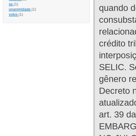
se
(1)
quando d
unanimidade
(1)
votos
(1)
consubst
relaciona
crédito tr
interpos
SELIC. S
gênero re
Decreto n
atualizad
art. 39 d
EMBARG