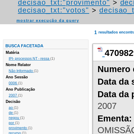
decisao_txt:"provimento"
>
dec
decisao_txt:"votos"
>
decisao_
mostrar execução da query
1
resultados encont
BUSCA FACETADA
470982
Matéria
IPI- processos NT - ressa
(1)
Nome Relator
Numero 
Não Informado
(1)
Ano Sessão
Data da 
0006
(1)
Ano Publicação
Data da 
2007
(1)
Decisão
2007
ao
(1)
de
(1)
Ementa:
negou
(1)
por
(1)
OMISSÃO
provimento
(1)
recurso
(1)