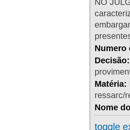
NO JULG
caracteri
embargant
presente
Numero 
Decisão:
proviment
Matéria:
ressarc/re
Nome do 
toggle e