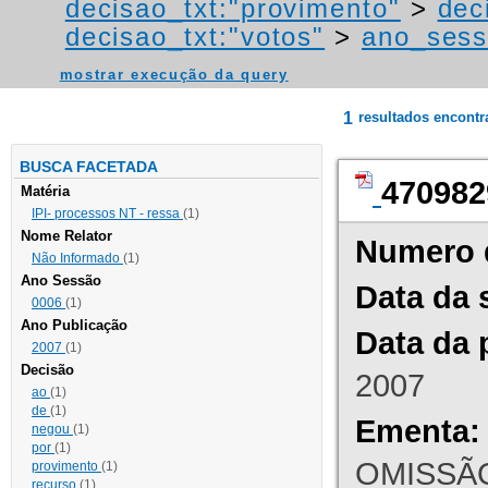
decisao_txt:"provimento"
>
dec
decisao_txt:"votos"
>
ano_sess
mostrar execução da query
1
resultados encont
BUSCA FACETADA
470982
Matéria
IPI- processos NT - ressa
(1)
Nome Relator
Numero 
Não Informado
(1)
Ano Sessão
Data da 
0006
(1)
Ano Publicação
Data da 
2007
(1)
Decisão
2007
ao
(1)
de
(1)
Ementa:
negou
(1)
por
(1)
OMISSÃO
provimento
(1)
recurso
(1)