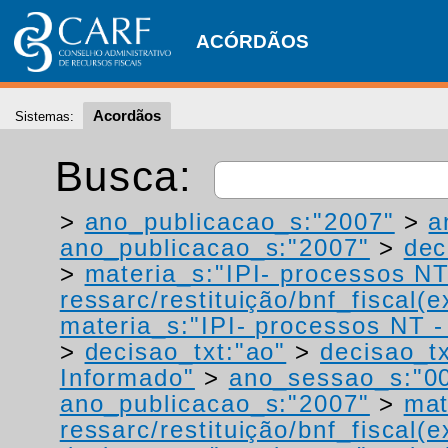
ACÓRDÃOS
Acordãos
Sistemas:
Busca:
>
ano_publicacao_s:"2007"
>
a
ano_publicacao_s:"2007"
>
dec
>
materia_s:"IPI- processos NT
ressarc/restituição/bnf_fiscal(ex
materia_s:"IPI- processos NT - r
>
decisao_txt:"ao"
>
decisao_tx
Informado"
>
ano_sessao_s:"0
ano_publicacao_s:"2007"
>
mat
ressarc/restituição/bnf_fiscal(ex