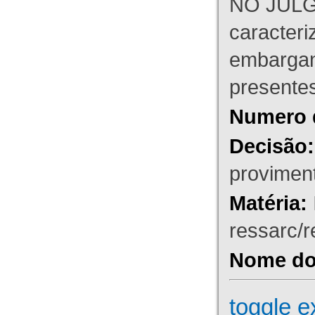
NO JULG
caracteri
embargant
presente
Numero 
Decisão:
proviment
Matéria:
ressarc/re
Nome do 
toggle e