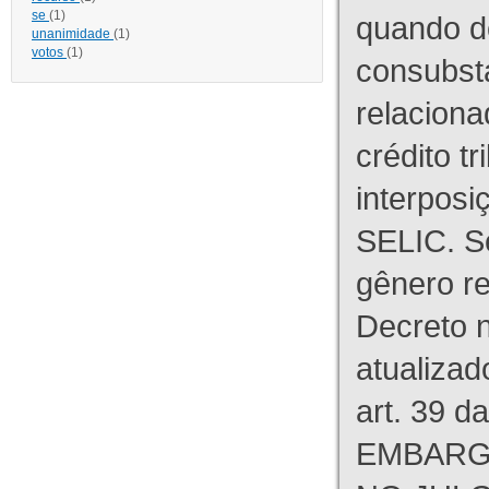
se
(1)
quando d
unanimidade
(1)
votos
(1)
consubst
relaciona
crédito tr
interpos
SELIC. S
gênero re
Decreto n
atualizad
art. 39 d
EMBARG