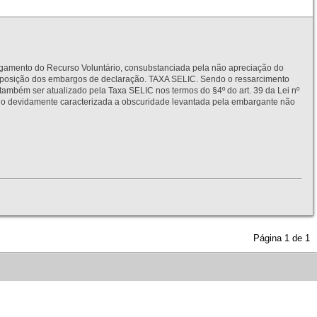
to do Recurso Voluntário, consubstanciada pela não apreciação do
interposição dos embargos de declaração. TAXA SELIC. Sendo o ressarcimento
também ser atualizado pela Taxa SELIC nos termos do §4º do art. 39 da Lei nº
idamente caracterizada a obscuridade levantada pela embargante não
Página
1
de
1