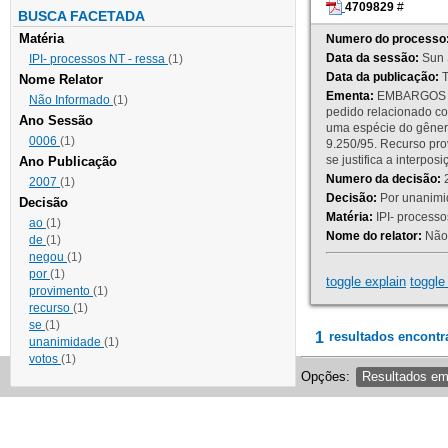
4709829
#
BUSCA FACETADA
Matéria
Numero do processo
Data da sessão:
Sun 
IPI- processos NT - ressa
(1)
Data da publicação:
T
Nome Relator
Ementa:
EMBARGOS DE
Não Informado
(1)
pedido relacionado co
Ano Sessão
uma espécie do gênero
0006
(1)
9.250/95. Recurso p
se justifica a interp
Ano Publicação
Numero da decisão:
2
2007
(1)
Decisão:
Por unanimid
Decisão
Matéria:
IPI- processos
ao
(1)
Nome do relator:
Não 
de
(1)
negou
(1)
por
(1)
toggle explain
toggle 
provimento
(1)
recurso
(1)
se
(1)
1
resultados encontr
unanimidade
(1)
votos
(1)
Opções:
Resultados e