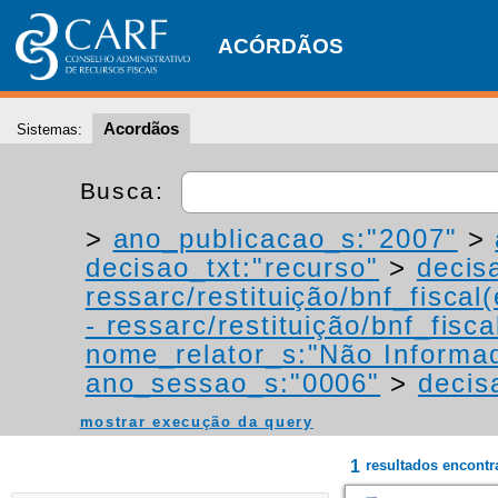
ACÓRDÃOS
Acordãos
Sistemas:
Busca:
>
ano_publicacao_s:"2007"
>
decisao_txt:"recurso"
>
decis
ressarc/restituição/bnf_fiscal(
- ressarc/restituição/bnf_fiscal
nome_relator_s:"Não Informa
ano_sessao_s:"0006"
>
decis
mostrar execução da query
1
resultados encont