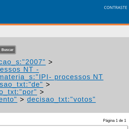
CONTRASTE
cao_s:"2007"
>
cessos NT -
materia_s:"IPI- processos NT
sao_txt:"de"
>
o_txt:"por"
>
ento"
>
decisao_txt:"votos"
Página
1
de
1