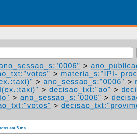
ano_sessao_s:"0006"
>
ano_publica
ao_txt:"votos"
>
materia_s:"IPI- pro
ex.:taxi)"
>
ano_sessao_s:"0006"
>
(ex.:taxi)"
>
decisao_txt:"ao"
>
deci
do"
>
ano_sessao_s:"0006"
>
decisa
ao_txt:"votos"
>
decisao_txt:"provim
rados em 5 ms.