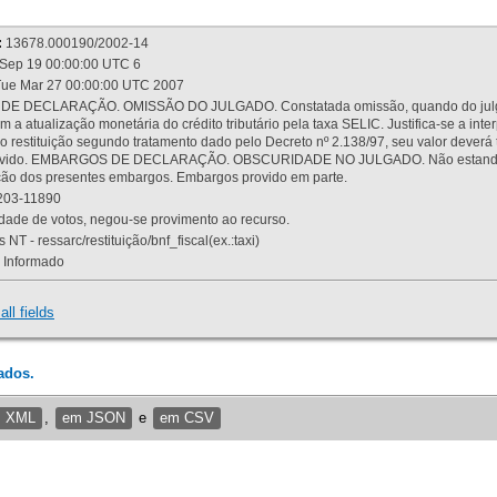
:
13678.000190/2002-14
Sep 19 00:00:00 UTC 6
ue Mar 27 00:00:00 UTC 2007
 DECLARAÇÃO. OMISSÃO DO JULGADO. Constatada omissão, quando do julgamen
m a atualização monetária do crédito tributário pela taxa SELIC. Justifica-se a 
 restituição segundo tratamento dado pelo Decreto nº 2.138/97, seu valor deverá 
rovido. EMBARGOS DE DECLARAÇÃO. OBSCURIDADE NO JULGADO. Não estando dev
osição dos presentes embargos. Embargos provido em parte.
03-11890
ade de votos, negou-se provimento ao recurso.
 NT - ressarc/restituição/bnf_fiscal(ex.:taxi)
Informado
all fields
ados.
m XML
,
em JSON
e
em CSV