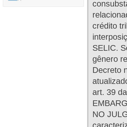
consubst
relaciona
crédito tr
interpos
SELIC. S
gênero re
Decreto n
atualizad
art. 39 d
EMBARG
NO JULG
caracteri