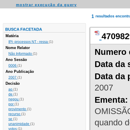
mostrar execução da query
1
resultados encont
BUSCA FACETADA
470982
Matéria
IPI- processos NT - ressa
(1)
Nome Relator
Numero 
Não Informado
(1)
Ano Sessão
Data da 
0006
(1)
Ano Publicação
Data da 
2007
(1)
Decisão
2007
ao
(1)
de
(1)
Ementa:
negou
(1)
por
(1)
OMISSÃO
provimento
(1)
recurso
(1)
se
(1)
quando d
unanimidade
(1)
votos
(1)