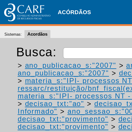
ACÓRDÃOS
Acordãos
Sistemas:
Busca:
>
ano_publicacao_s:"2007"
>
a
ano_publicacao_s:"2007"
>
dec
>
materia_s:"IPI- processos NT
ressarc/restituição/bnf_fiscal(ex
materia_s:"IPI- processos NT - r
>
decisao_txt:"ao"
>
decisao_tx
Informado"
>
ano_sessao_s:"0
decisao_txt:"provimento"
>
dec
decisao_txt:"provimento"
>
dec