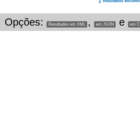
1
resultados encontr
Opções:
,
e
Resultados em XML
em JSON
em 