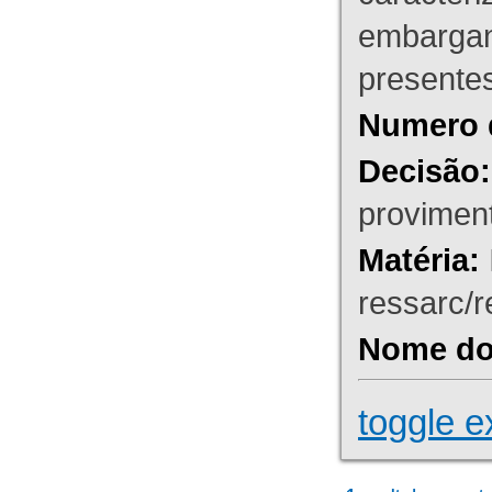
embargant
presente
Numero 
Decisão:
proviment
Matéria:
ressarc/re
Nome do 
toggle e