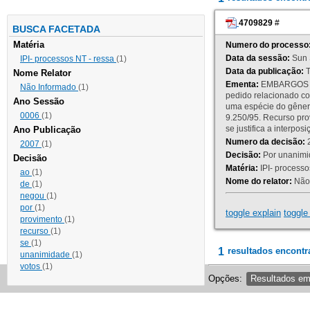
4709829
#
BUSCA FACETADA
Matéria
Numero do processo
Data da sessão:
Sun 
IPI- processos NT - ressa
(1)
Data da publicação:
T
Nome Relator
Ementa:
EMBARGOS DE
Não Informado
(1)
pedido relacionado co
Ano Sessão
uma espécie do gênero
0006
(1)
9.250/95. Recurso p
se justifica a interp
Ano Publicação
Numero da decisão:
2
2007
(1)
Decisão:
Por unanimid
Decisão
Matéria:
IPI- processos
ao
(1)
Nome do relator:
Não 
de
(1)
negou
(1)
por
(1)
toggle explain
toggle 
provimento
(1)
recurso
(1)
se
(1)
1
resultados encontr
unanimidade
(1)
votos
(1)
Opções:
Resultados e