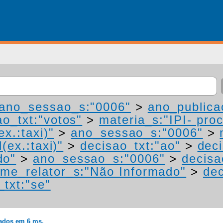
ano_sessao_s:"0006"
>
ano_publica
ao_txt:"votos"
>
materia_s:"IPI- pro
ex.:taxi)"
>
ano_sessao_s:"0006"
>
(ex.:taxi)"
>
decisao_txt:"ao"
>
deci
do"
>
ano_sessao_s:"0006"
>
decisa
me_relator_s:"Não Informado"
>
dec
_txt:"se"
rados em 6 ms.