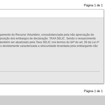
Página
1
de
1
to do Recurso Voluntário, consubstanciada pela não apreciação do
interposição dos embargos de declaração. TAXA SELIC. Sendo o ressarcimento
também ser atualizado pela Taxa SELIC nos termos do §4º do art. 39 da Lei nº
idamente caracterizada a obscuridade levantada pela embargante não
Página
1
de
1