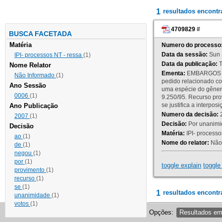
1
resultados encont
4709829
#
BUSCA FACETADA
Matéria
Numero do processo
Data da sessão:
Sun 
IPI- processos NT - ressa
(1)
Data da publicação:
T
Nome Relator
Ementa:
EMBARGOS DE
Não Informado
(1)
pedido relacionado co
Ano Sessão
uma espécie do gênero
0006
(1)
9.250/95. Recurso p
se justifica a interp
Ano Publicação
Numero da decisão:
2
2007
(1)
Decisão:
Por unanimid
Decisão
Matéria:
IPI- processos
ao
(1)
Nome do relator:
Não 
de
(1)
negou
(1)
por
(1)
toggle explain
toggle 
provimento
(1)
recurso
(1)
se
(1)
1
resultados encontr
unanimidade
(1)
votos
(1)
Opções:
Resultados e