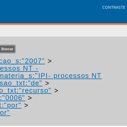
CONTRASTE
cao_s:"2007"
>
cessos NT -
materia_s:"IPI- processos NT
sao_txt:"de"
>
o_txt:"recurso"
>
:"0006"
>
t:"por"
>
or"