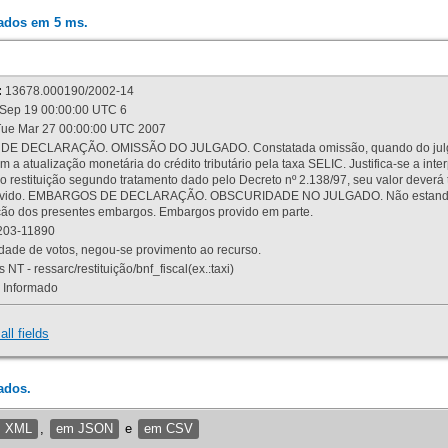
rados em 5 ms.
:
13678.000190/2002-14
Sep 19 00:00:00 UTC 6
ue Mar 27 00:00:00 UTC 2007
 DECLARAÇÃO. OMISSÃO DO JULGADO. Constatada omissão, quando do julgamen
m a atualização monetária do crédito tributário pela taxa SELIC. Justifica-se a 
 restituição segundo tratamento dado pelo Decreto nº 2.138/97, seu valor deverá 
rovido. EMBARGOS DE DECLARAÇÃO. OBSCURIDADE NO JULGADO. Não estando dev
osição dos presentes embargos. Embargos provido em parte.
03-11890
ade de votos, negou-se provimento ao recurso.
 NT - ressarc/restituição/bnf_fiscal(ex.:taxi)
Informado
all fields
ados.
m XML
,
em JSON
e
em CSV