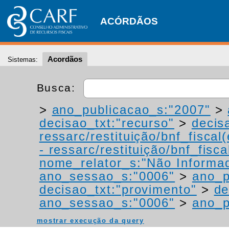
ACÓRDÃOS
Acordãos
Sistemas:
Busca:
>
ano_publicacao_s:"2007"
>
decisao_txt:"recurso"
>
decis
ressarc/restituição/bnf_fiscal(
- ressarc/restituição/bnf_fiscal
nome_relator_s:"Não Informa
ano_sessao_s:"0006"
>
ano_p
decisao_txt:"provimento"
>
de
ano_sessao_s:"0006"
>
ano_p
mostrar execução da query