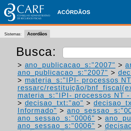
ACÓRDÃOS
Acordãos
Sistemas:
Busca:
>
ano_publicacao_s:"2007"
>
a
ano_publicacao_s:"2007"
>
dec
>
materia_s:"IPI- processos NT
ressarc/restituição/bnf_fiscal(ex
materia_s:"IPI- processos NT - r
>
decisao_txt:"ao"
>
decisao_tx
Informado"
>
ano_sessao_s:"0
ano_sessao_s:"0006"
>
ano_pu
ano_sessao_s:"0006"
>
decisa