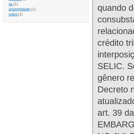
se
(1)
quando d
unanimidade
(1)
votos
(1)
consubst
relaciona
crédito tr
interpos
SELIC. S
gênero re
Decreto n
atualizad
art. 39 d
EMBARG