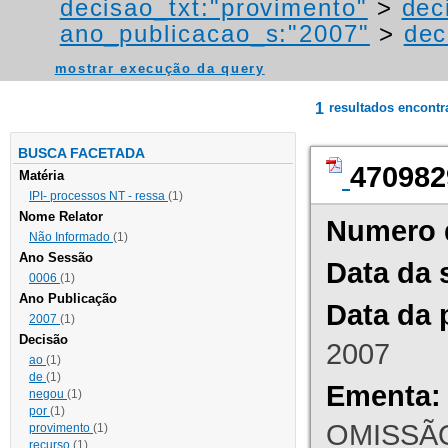
decisao_txt:"provimento"
>
dec
ano_publicacao_s:"2007"
>
dec
mostrar execução da query
1
resultados encont
BUSCA FACETADA
470982
Matéria
IPI- processos NT - ressa
(1)
Nome Relator
Numero 
Não Informado
(1)
Ano Sessão
Data da 
0006
(1)
Ano Publicação
Data da 
2007
(1)
Decisão
2007
ao
(1)
de
(1)
Ementa:
negou
(1)
por
(1)
OMISSÃO
provimento
(1)
recurso
(1)