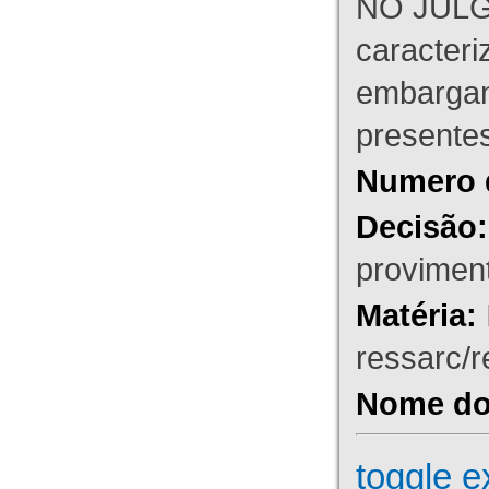
NO JULG
caracteri
embargant
presente
Numero 
Decisão:
proviment
Matéria:
ressarc/re
Nome do 
toggle e