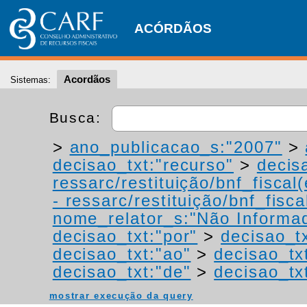
ACÓRDÃOS
Acordãos
Sistemas:
Busca:
>
ano_publicacao_s:"2007"
>
decisao_txt:"recurso"
>
decis
ressarc/restituição/bnf_fiscal(
- ressarc/restituição/bnf_fiscal
nome_relator_s:"Não Informa
decisao_txt:"por"
>
decisao_tx
decisao_txt:"ao"
>
decisao_tx
decisao_txt:"de"
>
decisao_tx
mostrar execução da query