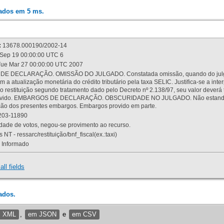
rados em 5 ms.
:
13678.000190/2002-14
Sep 19 00:00:00 UTC 6
ue Mar 27 00:00:00 UTC 2007
 DECLARAÇÃO. OMISSÃO DO JULGADO. Constatada omissão, quando do julgamen
m a atualização monetária do crédito tributário pela taxa SELIC. Justifica-se a 
 restituição segundo tratamento dado pelo Decreto nº 2.138/97, seu valor deverá 
rovido. EMBARGOS DE DECLARAÇÃO. OBSCURIDADE NO JULGADO. Não estando dev
osição dos presentes embargos. Embargos provido em parte.
03-11890
ade de votos, negou-se provimento ao recurso.
 NT - ressarc/restituição/bnf_fiscal(ex.:taxi)
Informado
all fields
ados.
m XML
,
em JSON
e
em CSV