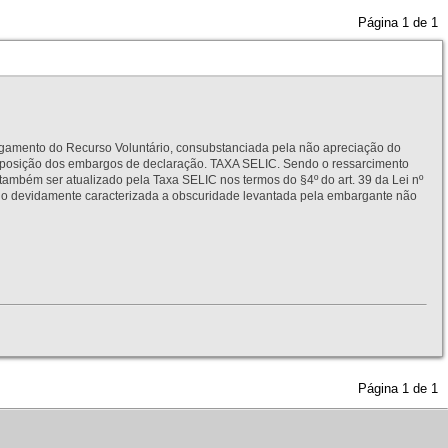
Página
1
de
1
to do Recurso Voluntário, consubstanciada pela não apreciação do
interposição dos embargos de declaração. TAXA SELIC. Sendo o ressarcimento
também ser atualizado pela Taxa SELIC nos termos do §4º do art. 39 da Lei nº
idamente caracterizada a obscuridade levantada pela embargante não
Página
1
de
1