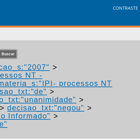
CONTRASTE
cao_s:"2007"
>
cessos NT -
materia_s:"IPI- processos NT
sao_txt:"de"
>
o_txt:"unanimidade"
>
>
decisao_txt:"negou"
>
ão Informado"
>
e"