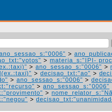
ano_sessao_s:"0006"
>
ano_publica
ao_txt:"votos"
>
materia_s:"IPI- pro
ex.:taxi)"
>
ano_sessao_s:"0006"
>
(ex.:taxi)"
>
decisao_txt:"ao"
>
deci
do"
>
ano_sessao_s:"0006"
>
decisa
t:"recurso"
>
ano_sessao_s:"0006"
t:"provimento"
>
nome_relator_s:"N
t:"negou"
>
decisao_txt:"unanimidad