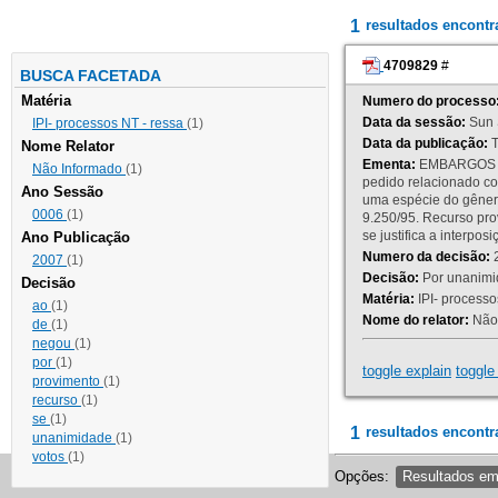
1
resultados encont
4709829
#
BUSCA FACETADA
Matéria
Numero do processo
Data da sessão:
Sun 
IPI- processos NT - ressa
(1)
Data da publicação:
T
Nome Relator
Ementa:
EMBARGOS DE
Não Informado
(1)
pedido relacionado co
Ano Sessão
uma espécie do gênero
0006
(1)
9.250/95. Recurso p
se justifica a interp
Ano Publicação
Numero da decisão:
2
2007
(1)
Decisão:
Por unanimid
Decisão
Matéria:
IPI- processos
ao
(1)
Nome do relator:
Não 
de
(1)
negou
(1)
por
(1)
toggle explain
toggle 
provimento
(1)
recurso
(1)
se
(1)
1
resultados encontr
unanimidade
(1)
votos
(1)
Opções:
Resultados e