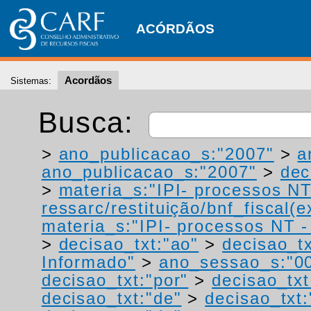
ACÓRDÃOS
Acordãos
Sistemas:
Busca:
>
ano_publicacao_s:"2007"
>
a
ano_publicacao_s:"2007"
>
dec
>
materia_s:"IPI- processos NT
ressarc/restituição/bnf_fiscal(ex
materia_s:"IPI- processos NT - r
>
decisao_txt:"ao"
>
decisao_tx
Informado"
>
ano_sessao_s:"0
decisao_txt:"por"
>
decisao_txt
decisao_txt:"de"
>
decisao_txt: