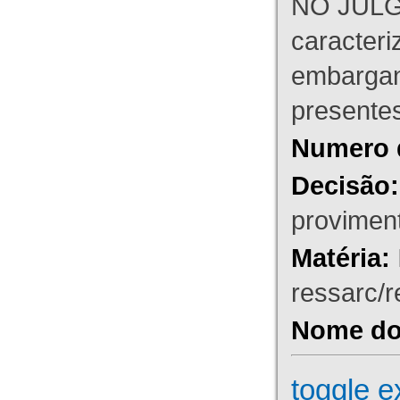
NO JULG
caracteri
embargant
presente
Numero 
Decisão:
proviment
Matéria:
ressarc/re
Nome do 
toggle e