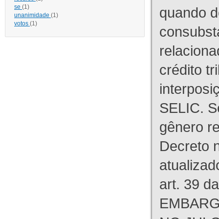
se
(1)
quando d
unanimidade
(1)
votos
(1)
consubst
relaciona
crédito tr
interpos
SELIC. S
gênero re
Decreto n
atualizad
art. 39 d
EMBARG