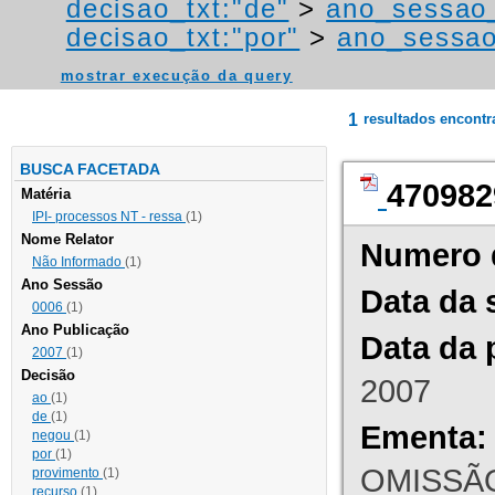
decisao_txt:"de"
>
ano_sessao
decisao_txt:"por"
>
ano_sessao
mostrar execução da query
1
resultados encont
BUSCA FACETADA
470982
Matéria
IPI- processos NT - ressa
(1)
Nome Relator
Numero 
Não Informado
(1)
Ano Sessão
Data da 
0006
(1)
Ano Publicação
Data da 
2007
(1)
Decisão
2007
ao
(1)
de
(1)
Ementa:
negou
(1)
por
(1)
OMISSÃO
provimento
(1)
recurso
(1)