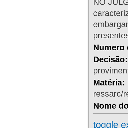
NO JULG
caracteri
embargant
presente
Numero 
Decisão:
proviment
Matéria:
ressarc/re
Nome do 
toggle e