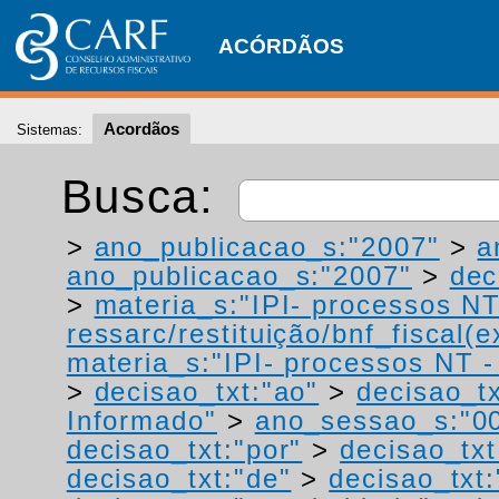
ACÓRDÃOS
Acordãos
Sistemas:
Busca:
>
ano_publicacao_s:"2007"
>
a
ano_publicacao_s:"2007"
>
dec
>
materia_s:"IPI- processos NT
ressarc/restituição/bnf_fiscal(ex
materia_s:"IPI- processos NT - r
>
decisao_txt:"ao"
>
decisao_tx
Informado"
>
ano_sessao_s:"0
decisao_txt:"por"
>
decisao_txt
decisao_txt:"de"
>
decisao_txt: