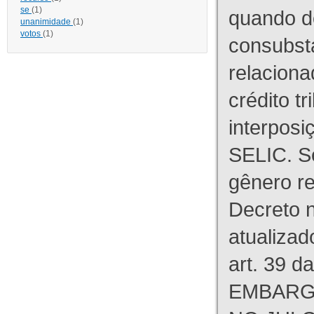
se
(1)
quando d
unanimidade
(1)
votos
(1)
consubst
relaciona
crédito tr
interpos
SELIC. S
gênero re
Decreto n
atualizad
art. 39 d
EMBARG