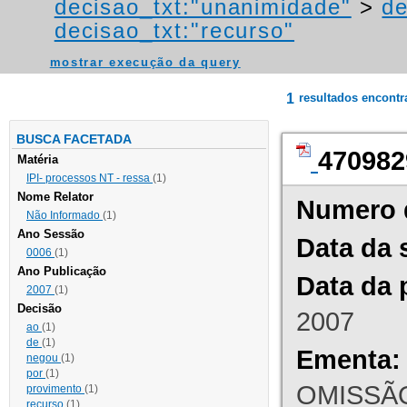
decisao_txt:"unanimidade"
>
de
decisao_txt:"recurso"
mostrar execução da query
1
resultados encont
BUSCA FACETADA
470982
Matéria
IPI- processos NT - ressa
(1)
Nome Relator
Numero 
Não Informado
(1)
Ano Sessão
Data da 
0006
(1)
Ano Publicação
Data da 
2007
(1)
Decisão
2007
ao
(1)
de
(1)
Ementa:
negou
(1)
por
(1)
OMISSÃO
provimento
(1)
recurso
(1)