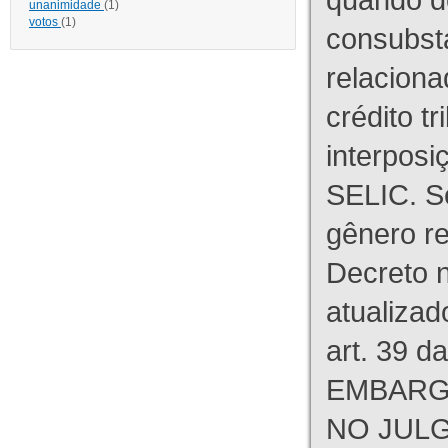
unanimidade
(1)
votos
(1)
consubst
relaciona
crédito tr
interpos
SELIC. S
gênero re
Decreto n
atualizad
art. 39 d
EMBARG
NO JULG