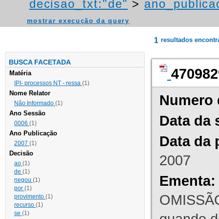
decisao_txt:"de"
>
ano_publica
mostrar execução da query
1
resultados encont
BUSCA FACETADA
470982
Matéria
IPI- processos NT - ressa
(1)
Nome Relator
Numero 
Não Informado
(1)
Ano Sessão
Data da 
0006
(1)
Ano Publicação
Data da 
2007
(1)
Decisão
2007
ao
(1)
de
(1)
Ementa:
negou
(1)
por
(1)
OMISSÃO
provimento
(1)
recurso
(1)
se
(1)
quando d