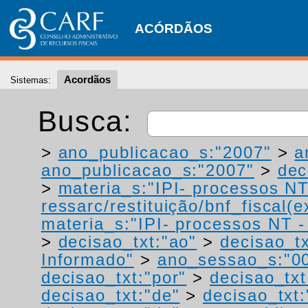
ACÓRDÃOS
Acordãos
Sistemas:
Busca:
>
ano_publicacao_s:"2007"
>
a
ano_publicacao_s:"2007"
>
dec
>
materia_s:"IPI- processos NT
ressarc/restituição/bnf_fiscal(ex
materia_s:"IPI- processos NT - r
>
decisao_txt:"ao"
>
decisao_tx
Informado"
>
ano_sessao_s:"0
decisao_txt:"por"
>
decisao_txt
decisao_txt:"de"
>
decisao_txt: