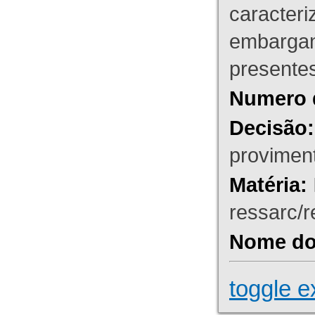
caracteri
embargant
presente
Numero 
Decisão:
proviment
Matéria:
ressarc/re
Nome do 
toggle e