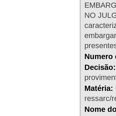
EMBARG
NO JULG
caracteri
embargant
presente
Numero 
Decisão:
proviment
Matéria:
ressarc/re
Nome do 