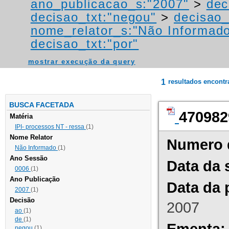
ano_publicacao_s:"2007"
>
dec
decisao_txt:"negou"
>
decisao_
nome_relator_s:"Não Informad
decisao_txt:"por"
mostrar execução da query
1
resultados encont
BUSCA FACETADA
470982
Matéria
IPI- processos NT - ressa
(1)
Nome Relator
Numero 
Não Informado
(1)
Ano Sessão
Data da 
0006
(1)
Ano Publicação
Data da 
2007
(1)
Decisão
2007
ao
(1)
de
(1)
Ementa:
negou
(1)