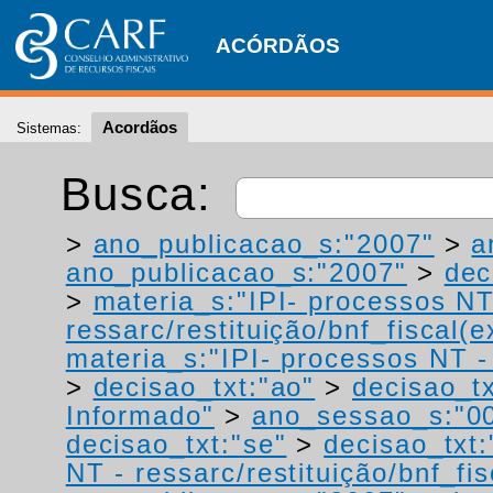
ACÓRDÃOS
Acordãos
Sistemas:
Busca:
>
ano_publicacao_s:"2007"
>
a
ano_publicacao_s:"2007"
>
dec
>
materia_s:"IPI- processos NT
ressarc/restituição/bnf_fiscal(ex
materia_s:"IPI- processos NT - r
>
decisao_txt:"ao"
>
decisao_tx
Informado"
>
ano_sessao_s:"0
decisao_txt:"se"
>
decisao_txt:
NT - ressarc/restituição/bnf_fis