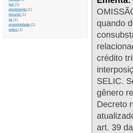
por
(1)
OMISSÃO
provimento
(1)
recurso
(1)
se
(1)
quando d
unanimidade
(1)
votos
(1)
consubst
relaciona
crédito tr
interpos
SELIC. S
gênero re
Decreto n
atualizad
art. 39 d