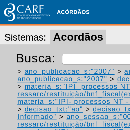
ACÓRDÃOS
Acordãos
Sistemas:
Busca:
>
ano_publicacao_s:"2007"
>
a
ano_publicacao_s:"2007"
>
dec
>
materia_s:"IPI- processos NT
ressarc/restituição/bnf_fiscal(ex
materia_s:"IPI- processos NT - r
>
decisao_txt:"ao"
>
decisao_tx
Informado"
>
ano_sessao_s:"0
ressarc/restituição/bnf_fiscal(ex