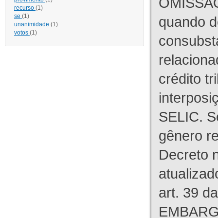
OMISSÃO
recurso
(1)
se
(1)
quando d
unanimidade
(1)
votos
(1)
consubst
relaciona
crédito tr
interpos
SELIC. S
gênero re
Decreto n
atualizad
art. 39 d
EMBARG