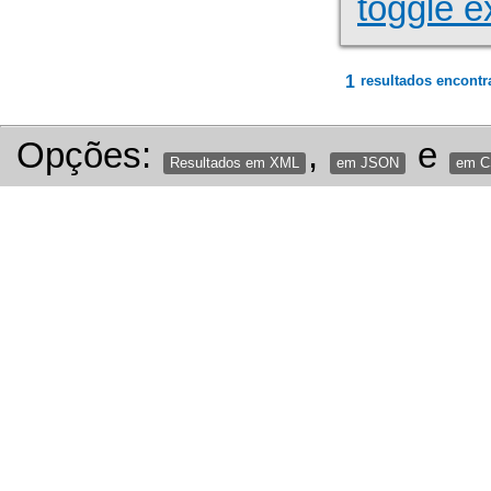
toggle e
1
resultados encontr
Opções:
,
e
Resultados em XML
em JSON
em 