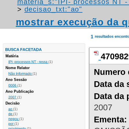
materia_s:"IPI- processos NT - r
>
decisao_txt:"ao"
mostrar execução da q
1
resultados encont
BUSCA FACETADA
470982
Matéria
IPI- processos NT - ressa
(1)
Nome Relator
Numero 
Não Informado
(1)
Ano Sessão
Data da 
0006
(1)
Ano Publicação
Data da 
2007
(1)
Decisão
2007
ao
(1)
de
(1)
Ementa:
negou
(1)
por
(1)
provimento
(1)