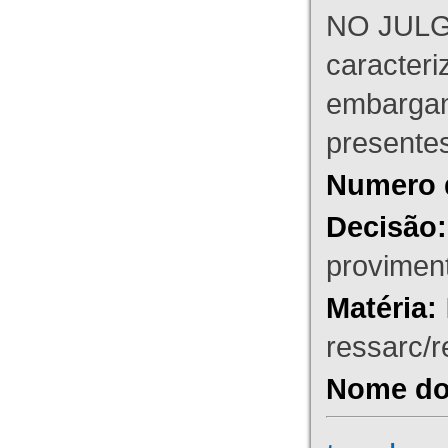
NO JULG
caracteri
embargant
presente
Numero 
Decisão:
proviment
Matéria:
ressarc/re
Nome do 