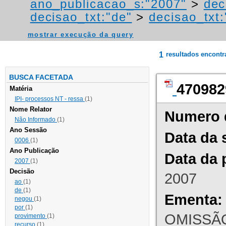
ano_publicacao_s:"2007"
>
dec
decisao_txt:"de"
>
decisao_txt:
mostrar execução da query
1
resultados encont
BUSCA FACETADA
470982
Matéria
IPI- processos NT - ressa
(1)
Nome Relator
Numero 
Não Informado
(1)
Ano Sessão
Data da 
0006
(1)
Ano Publicação
Data da 
2007
(1)
Decisão
2007
ao
(1)
de
(1)
Ementa:
negou
(1)
por
(1)
OMISSÃO
provimento
(1)
recurso
(1)