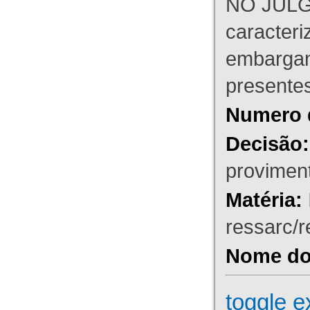
NO JULG
caracteri
embargant
presente
Numero 
Decisão:
proviment
Matéria:
ressarc/re
Nome do 
toggle e