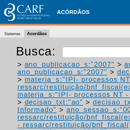
ACÓRDÃOS
Acordãos
Sistemas:
Busca:
>
ano_publicacao_s:"2007"
>
a
ano_publicacao_s:"2007"
>
dec
>
materia_s:"IPI- processos NT
ressarc/restituição/bnf_fiscal(ex
materia_s:"IPI- processos NT - r
>
decisao_txt:"ao"
>
decisao_tx
Informado"
>
ano_sessao_s:"0
ressarc/restituição/bnf_fiscal(ex
- ressarc/restituição/bnf_fiscal(