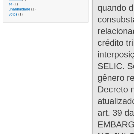
se
(1)
quando d
unanimidade
(1)
votos
(1)
consubst
relaciona
crédito tr
interpos
SELIC. S
gênero re
Decreto n
atualizad
art. 39 d
EMBARG