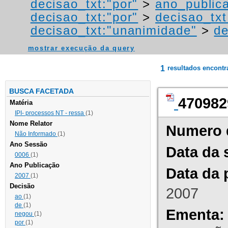
decisao_txt:"por"
>
ano_public
decisao_txt:"por"
>
decisao_txt
decisao_txt:"unanimidade"
>
de
mostrar execução da query
1
resultados encont
BUSCA FACETADA
470982
Matéria
IPI- processos NT - ressa
(1)
Nome Relator
Numero 
Não Informado
(1)
Ano Sessão
Data da 
0006
(1)
Ano Publicação
Data da 
2007
(1)
Decisão
2007
ao
(1)
de
(1)
Ementa:
negou
(1)
por
(1)