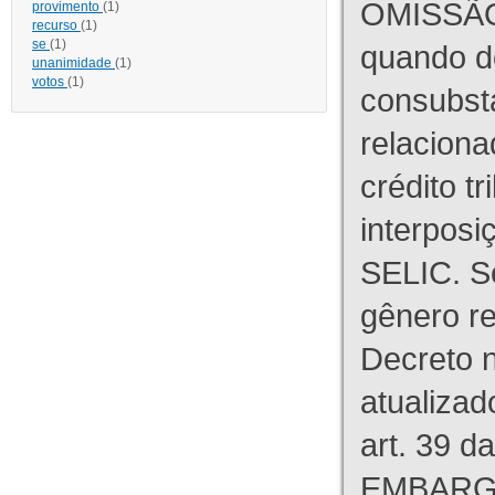
OMISSÃO
provimento
(1)
recurso
(1)
se
(1)
quando d
unanimidade
(1)
votos
(1)
consubst
relaciona
crédito tr
interpos
SELIC. S
gênero re
Decreto n
atualizad
art. 39 d
EMBARG