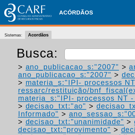
ACÓRDÃOS
Acordãos
Sistemas:
Busca:
>
ano_publicacao_s:"2007"
>
a
ano_publicacao_s:"2007"
>
dec
>
materia_s:"IPI- processos NT
ressarc/restituição/bnf_fiscal(ex
materia_s:"IPI- processos NT - r
>
decisao_txt:"ao"
>
decisao_tx
Informado"
>
ano_sessao_s:"0
>
decisao_txt:"unanimidade"
>
decisao_txt:"provimento"
>
dec