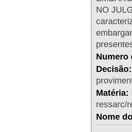
NO JULG
caracteri
embargant
presente
Numero 
Decisão:
proviment
Matéria:
ressarc/re
Nome do 