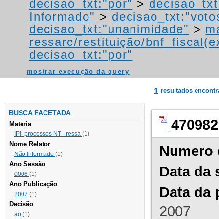
decisao_txt:"por"
>
decisao_txt
Informado"
>
decisao_txt:"voto
decisao_txt:"unanimidade"
>
ma
ressarc/restituição/bnf_fiscal(ex
decisao_txt:"por"
mostrar execução da query
1
resultados encont
BUSCA FACETADA
470982
Matéria
IPI- processos NT - ressa
(1)
Nome Relator
Numero 
Não Informado
(1)
Ano Sessão
Data da 
0006
(1)
Ano Publicação
Data da 
2007
(1)
Decisão
2007
ao
(1)