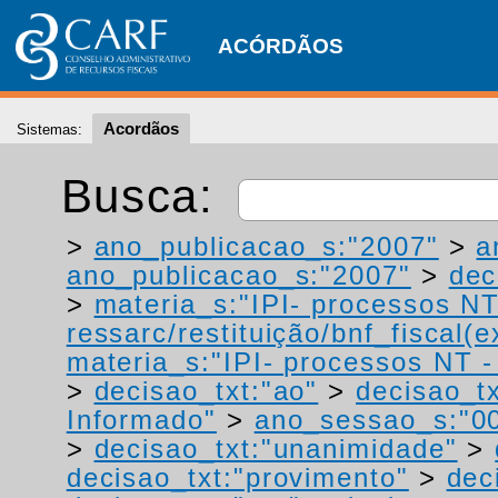
ACÓRDÃOS
Acordãos
Sistemas:
Busca:
>
ano_publicacao_s:"2007"
>
a
ano_publicacao_s:"2007"
>
dec
>
materia_s:"IPI- processos NT
ressarc/restituição/bnf_fiscal(ex
materia_s:"IPI- processos NT - r
>
decisao_txt:"ao"
>
decisao_tx
Informado"
>
ano_sessao_s:"0
>
decisao_txt:"unanimidade"
>
decisao_txt:"provimento"
>
dec