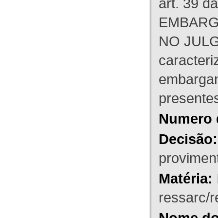
art. 39 d
EMBARG
NO JULG
caracteri
embargant
presente
Numero 
Decisão:
proviment
Matéria:
ressarc/re
Nome do 