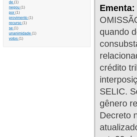
de
(1)
Ementa:
negou
(1)
por
(1)
OMISSÃO
provimento
(1)
recurso
(1)
se
(1)
quando d
unanimidade
(1)
votos
(1)
consubst
relaciona
crédito tr
interpos
SELIC. S
gênero re
Decreto n
atualizad