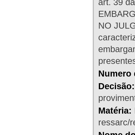
art. 39 d
EMBARG
NO JULG
caracteri
embargant
presente
Numero 
Decisão:
proviment
Matéria:
ressarc/re
Nome do 