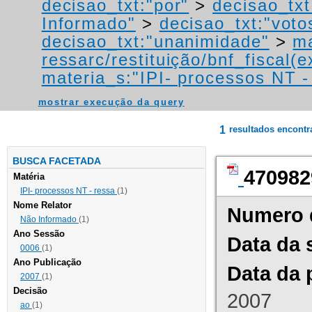
decisao_txt:"por"
>
decisao_txt
Informado"
>
decisao_txt:"voto
decisao_txt:"unanimidade"
>
ma
ressarc/restituição/bnf_fiscal(ex
materia_s:"IPI- processos NT - r
mostrar execução da query
1
resultados encont
BUSCA FACETADA
470982
Matéria
IPI- processos NT - ressa
(1)
Nome Relator
Numero 
Não Informado
(1)
Ano Sessão
Data da 
0006
(1)
Ano Publicação
Data da 
2007
(1)
Decisão
2007
ao
(1)