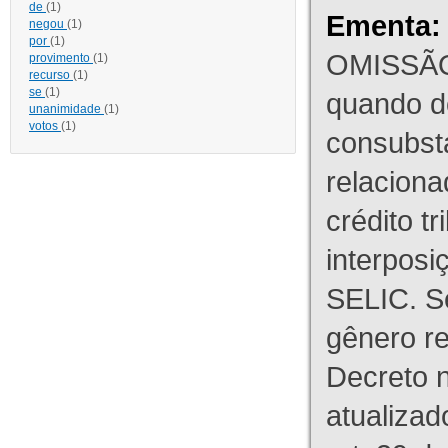
de
(1)
Ementa:
negou
(1)
por
(1)
OMISSÃO
provimento
(1)
recurso
(1)
se
(1)
quando d
unanimidade
(1)
votos
(1)
consubst
relaciona
crédito tr
interpos
SELIC. S
gênero re
Decreto n
atualizad