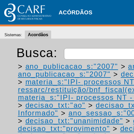
ACÓRDÃOS
Acordãos
Sistemas:
Busca:
>
ano_publicacao_s:"2007"
>
a
ano_publicacao_s:"2007"
>
dec
>
materia_s:"IPI- processos NT
ressarc/restituição/bnf_fiscal(ex
materia_s:"IPI- processos NT - r
>
decisao_txt:"ao"
>
decisao_tx
Informado"
>
ano_sessao_s:"0
>
decisao_txt:"unanimidade"
>
decisao_txt:"provimento"
>
dec