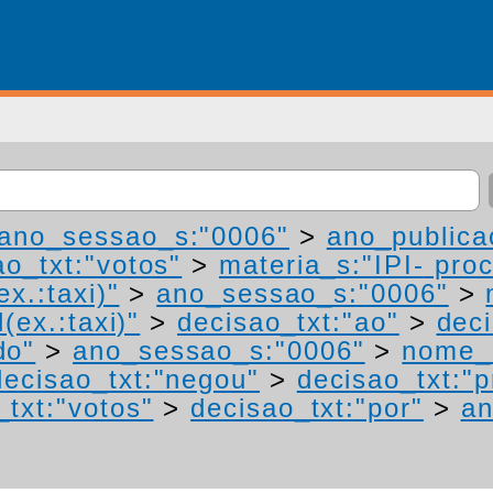
ano_sessao_s:"0006"
>
ano_publica
ao_txt:"votos"
>
materia_s:"IPI- pro
ex.:taxi)"
>
ano_sessao_s:"0006"
>
(ex.:taxi)"
>
decisao_txt:"ao"
>
deci
do"
>
ano_sessao_s:"0006"
>
nome_r
decisao_txt:"negou"
>
decisao_txt:"
_txt:"votos"
>
decisao_txt:"por"
>
an