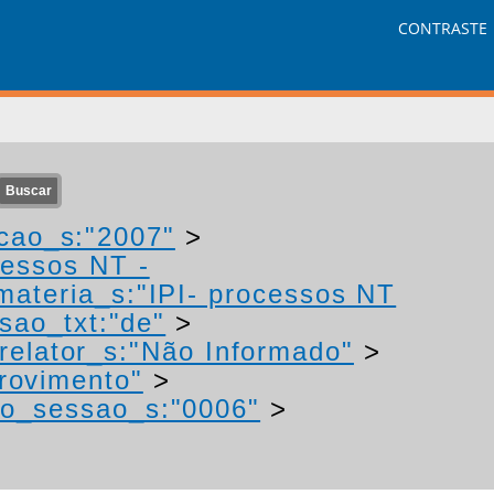
CONTRASTE
cao_s:"2007"
>
cessos NT -
materia_s:"IPI- processos NT
sao_txt:"de"
>
elator_s:"Não Informado"
>
provimento"
>
o_sessao_s:"0006"
>