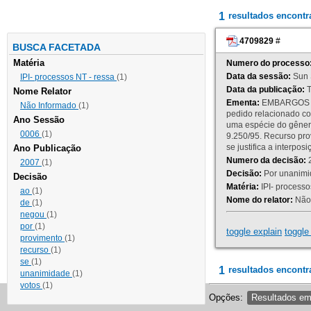
1
resultados encont
4709829
#
BUSCA FACETADA
Matéria
Numero do processo
Data da sessão:
Sun 
IPI- processos NT - ressa
(1)
Data da publicação:
T
Nome Relator
Ementa:
EMBARGOS DE
Não Informado
(1)
pedido relacionado co
Ano Sessão
uma espécie do gênero
0006
(1)
9.250/95. Recurso p
se justifica a interp
Ano Publicação
Numero da decisão:
2
2007
(1)
Decisão:
Por unanimid
Decisão
Matéria:
IPI- processos
ao
(1)
Nome do relator:
Não 
de
(1)
negou
(1)
por
(1)
toggle explain
toggle 
provimento
(1)
recurso
(1)
se
(1)
1
resultados encontr
unanimidade
(1)
votos
(1)
Opções:
Resultados e