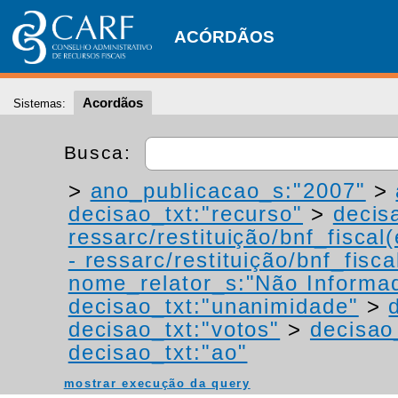
ACÓRDÃOS
Acordãos
Sistemas:
Busca:
>
ano_publicacao_s:"2007"
>
decisao_txt:"recurso"
>
decis
ressarc/restituição/bnf_fiscal(
- ressarc/restituição/bnf_fiscal
nome_relator_s:"Não Informa
decisao_txt:"unanimidade"
>
decisao_txt:"votos"
>
decisao
decisao_txt:"ao"
mostrar execução da query