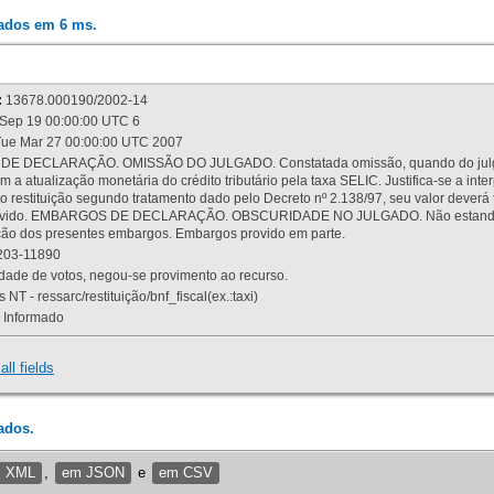
rados em 6 ms.
:
13678.000190/2002-14
Sep 19 00:00:00 UTC 6
ue Mar 27 00:00:00 UTC 2007
 DECLARAÇÃO. OMISSÃO DO JULGADO. Constatada omissão, quando do julgamen
m a atualização monetária do crédito tributário pela taxa SELIC. Justifica-se a 
 restituição segundo tratamento dado pelo Decreto nº 2.138/97, seu valor deverá 
rovido. EMBARGOS DE DECLARAÇÃO. OBSCURIDADE NO JULGADO. Não estando dev
osição dos presentes embargos. Embargos provido em parte.
03-11890
ade de votos, negou-se provimento ao recurso.
 NT - ressarc/restituição/bnf_fiscal(ex.:taxi)
Informado
all fields
ados.
m XML
,
em JSON
e
em CSV