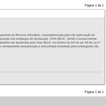
Página
1
de
1
to do Recurso Voluntário, consubstanciada pela não apreciação do
interposição dos embargos de declaração. TAXA SELIC. Sendo o ressarcimento
também ser atualizado pela Taxa SELIC nos termos do §4º do art. 39 da Lei nº
idamente caracterizada a obscuridade levantada pela embargante não
Página
1
de
1